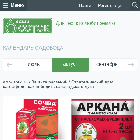
Меню
Войти
Регистрация
Для тех, кто любит землю
КАЛЕНДАРЬ САДОВОДА
август
июль
сентябрь
ок
www.sotki.ru
/
Защита растений
/ Стратегический враг
картофеля: как победить колорадского жука