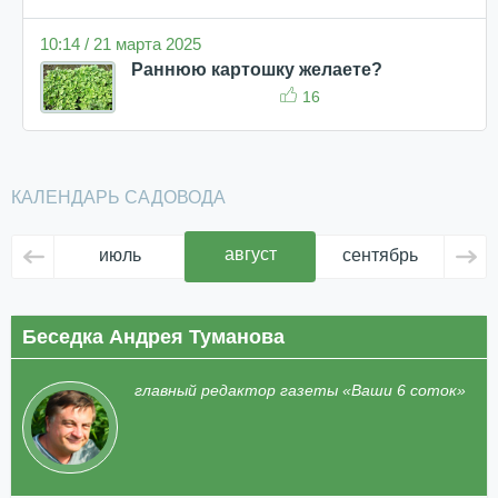
10:14 / 21 марта 2025
Раннюю картошку желаете?
16
КАЛЕНДАРЬ САДОВОДА
август
июль
сентябрь
ок
Беседка Андрея Туманова
главный редактор газеты «Ваши 6 соток»