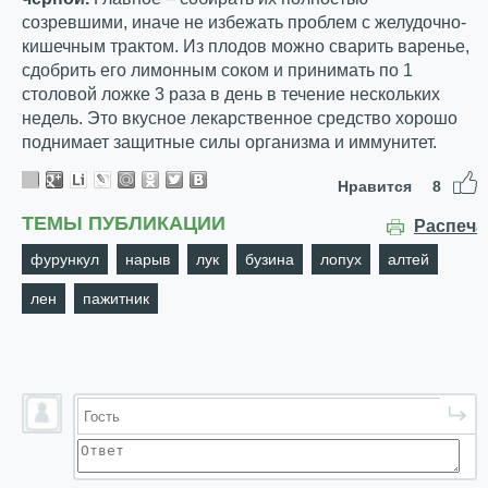
созревшими, иначе не избежать проблем с желудочно-
кишечным трактом. Из плодов можно сварить варенье,
сдобрить его лимонным соком и принимать по 1
столовой ложке 3 раза в день в течение нескольких
недель. Это вкусное лекарственное средство хорошо
поднимает защитные силы организма и иммунитет.
Нравится
8
ТЕМЫ ПУБЛИКАЦИИ
Распеча
фурункул
нарыв
лук
бузина
лопух
алтей
лен
пажитник