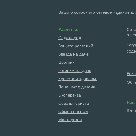
Ваши 6 соток - это сетевое издание д
Разделы:
Сете
о ре
Сад/огород
Защита растений
1993
соде
Звезда на даче
Цветник
Готовим на даче
Рек
Красота и здоровье
Об и
Ландшафт, дизайн
Экспертиза
Наш
Советы юриста
Вкон
Обмен опытом
Мастерская