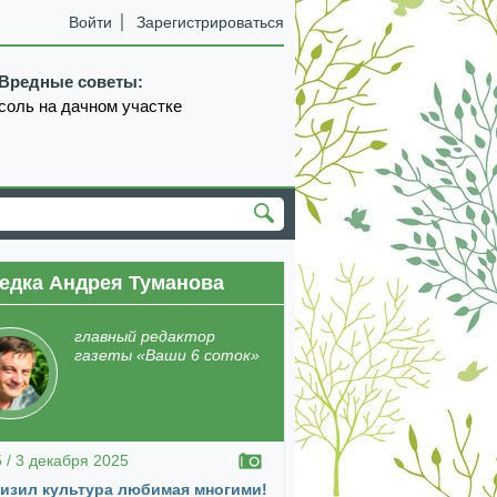
Войти
Зарегистрироваться
Вредные советы:
соль на дачном участке
едка Андрея Туманова
екабрь
январь
февраль
март
апрель
главный редактор
газеты «Ваши 6 соток»
5 / 3 декабря 2025
изил культура любимая многими!