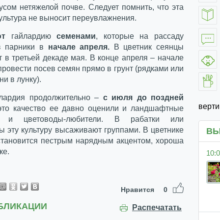
усом нетяжелой почве. Следует помнить, что эта
ультура не выносит переувлажнения.
ют
гайлардию
семенами
, которые на рассаду
в парники в
начале апреля.
В цветник сеянцы
 в третьей декаде мая. В конце апреля – начале
ровести посев семян прямо в грунт (рядками или
ни в лунку).
йлардия продолжительно –
с июля до поздней
верт
 это качество ее давно оценили и ландшафтные
, и цветоводы-любители. В рабатки или
ы эту культуру высаживают группами. В цветнике
ВЫ
становится пестрым нарядным акцентом, хороша
ке.
10:0
Нравится
0
БЛИКАЦИИ
Распечатать