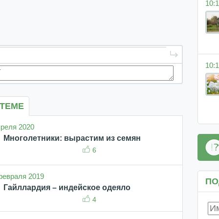
10:1
10:1
 ТЕМЕ
апреля 2020
Многолетники: вырастим из семян
6
 февраля 2019
ПО
Гайллардия – индейское одеяло
4