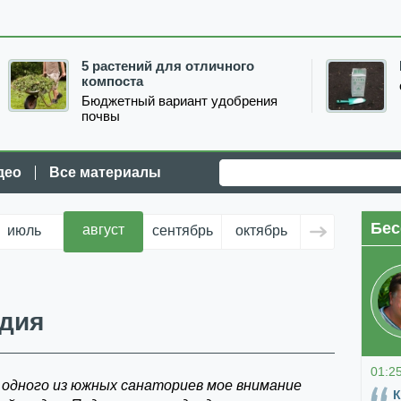
5 растений для отличного
компоста
Бюджетный вариант удобрения
почвы
део
Все материалы
Бес
август
июль
сентябрь
октябрь
ноябрь
д
дия
01:2
 одного из южных санаториев мое внимание
К