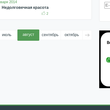
января 2014
Недолговечная красота
2
август
июль
сентябрь
октябрь
ноябрь
д