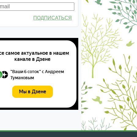
ПОДПИСАТЬСЯ
екабрь
январь
февраль
март
апрель