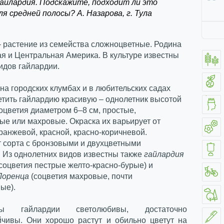
гайлардия. Подскажите, подходит ли это
я средней полосы? А. Назарова, г. Тула
 растение из семейства сложноцветные. Родина
я и Центральная Америка. В культуре известны
идов гайлардии.
на городских клумбах и в любительских садах
тить гайлардию красивую – однолетник высотой
оцветия диаметром 6–8 см, простые,
е или махровые. Окраска их варьирует от
ранжевой, красной, красно-коричневой.
 сорта с бронзовыми и двухцветными
 Из однолетних видов известны также
гайлардия
(соцветия пестрые желто-красно-бурые) и
Лоренца
(соцветия махровые, почти
ые).
 гайлардии светолюбивы, достаточно
йчивы. Они хорошо растут и обильно цветут на