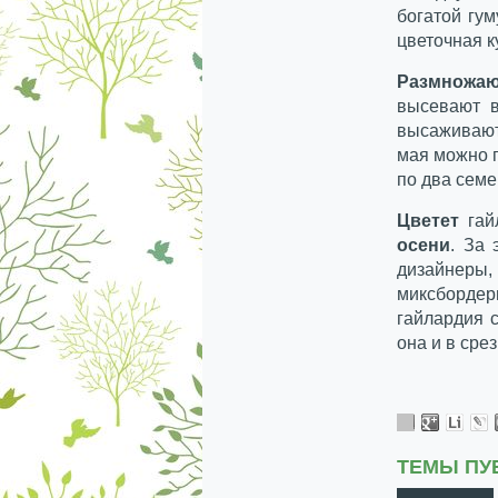
богатой гум
цветочная к
Размножа
высевают 
высаживают
мая можно п
по два семе
Цветет
га
осени
. За
дизайнеры
миксбордер
гайлардия 
она и в срез
ТЕМЫ ПУ