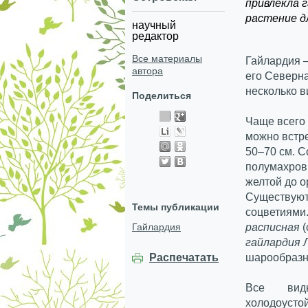
привлекла 
растение дл
научный
редактор
Все материалы
Гайлардия –
автора
его Северна
несколько в
Поделиться
Чаще всего 
можно встре
50–70 см. С
полумахровы
желтой до о
Существуют
Темы публикации
соцветиями.
Гайлардия
расписная
гайлардия 
Распечатать
шарообразн
Все виды
холодоусто