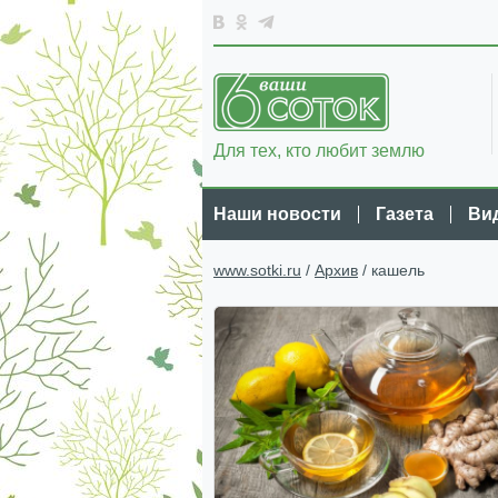
Для тех, кто любит землю
Наши новости
Газета
Ви
www.sotki.ru
/
Архив
/ кашель