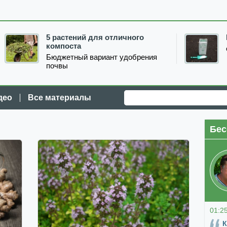
5 растений для отличного
компоста
Бюджетный вариант удобрения
почвы
део
Все материалы
Бес
01:2
К