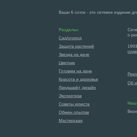
Ваши 6 соток - это сетевое издание д
Разделы:
Сете
о ре
Сад/огород
Защита растений
1993
соде
Звезда на даче
Цветник
Готовим на даче
Рек
Красота и здоровье
Об и
Ландшафт, дизайн
Экспертиза
Наш
Советы юриста
Вкон
Обмен опытом
Мастерская