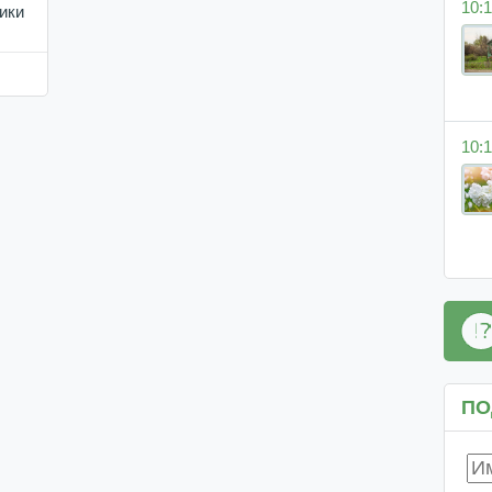
10:1
ики
10:1
ПО