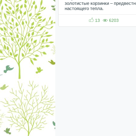
золотистые корзинки – предвестн
настоящего тепла.
13
6203