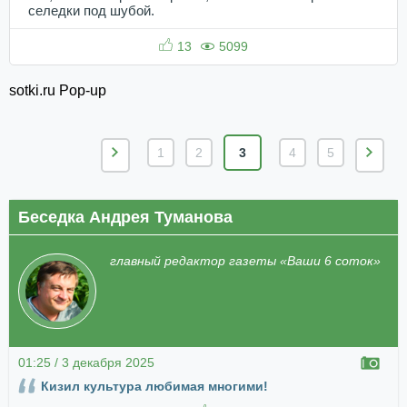
селедки под шубой.
13
5099
sotki.ru Pop-up
1
2
3
4
5
Беседка Андрея Туманова
главный редактор газеты «Ваши 6 соток»
01:25 / 3 декабря 2025
Кизил культура любимая многими!