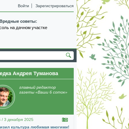
Войти
Зарегистрироваться
Вредные советы:
соль на дачном участке
едка Андрея Туманова
екабрь
январь
февраль
март
апрель
главный редактор
газеты «Ваши 6 соток»
5 / 3 декабря 2025
изил культура любимая многими!