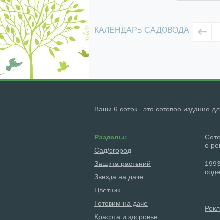
КАЛЕНДАРЬ САДОВОДА
Ваши 6 соток - это сетевое издание д
Разделы:
Сете
о ре
Сад/огород
Защита растений
1993
соде
Звезда на даче
Цветник
Готовим на даче
Рек
Красота и здоровье