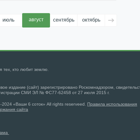
август
июль
сентябрь
октябрь
ноябрь
д
ля тех, кто любит землю.
вое издание (сайт) зарегистрировано Роскомнадзором, свидетельс
гистрации СМИ ЭЛ № ФС77-62458 от 27 июля 2015 г.
-2024 «Ваши 6 соток» All rights reserveed.
Правила использования
ржания сайта
лама