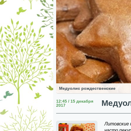
Медуолис рождественские
Медуол
12:45 / 15 декабря
2017
Литовские 
часто пеку