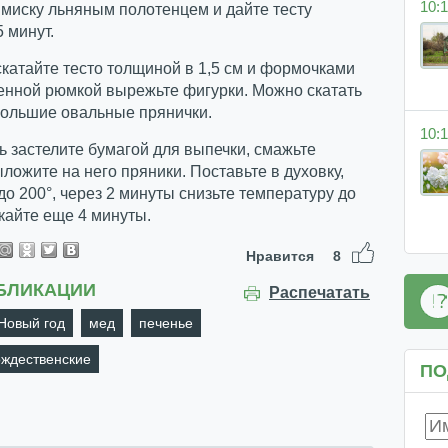
10:1
 миску льняным полотенцем и дайте тесту
5 минут.
скатайте тесто толщиной в 1,5 см и формочками
енной рюмкой вырежьте фигурки. Можно скатать
большие овальные прянички.
10:1
ь застелите бумагой для выпечки, смажьте
ложите на него пряники. Поставьте в духовку,
до 200°, через 2 минуты снизьте температуру до
кайте еще 4 минуты.
Нравится
8
БЛИКАЦИИ
Распечатать
Новый год
мед
печенье
ождественские
ПО