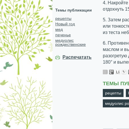
4. Накройте
отдохнуть 1
Темы публикации
рецепты
5. Затем ра
Новый год
или тонкост
мед
из теста не
печенье
медуолис
6. Противен
рождественские
маслом и вы
разогретую 
Распечатать
180° и выпе
ТЕМЫ ПУ
рецепты
медуолис р