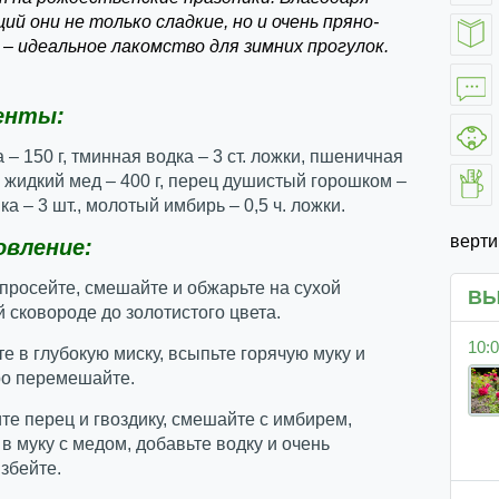
ий они не только сладкие, но и очень пряно-
– идеальное лакомство для зимних прогулок.
енты:
 – 150 г, тминная водка – 3 ст. ложки, пшеничная
г, жидкий мед – 400 г, перец душистый горошком –
ика – 3 шт., молотый имбирь – 0,5 ч. ложки.
верт
вление:
 просейте, смешайте и обжарьте на сухой
ВЫ
 сковороде до золотистого цвета.
10:0
те в глубокую миску, всыпьте горячую муку и
ро перемешайте.
те перец и гвоздику, смешайте с имбирем,
в муку с медом, добавьте водку и очень
збейте.