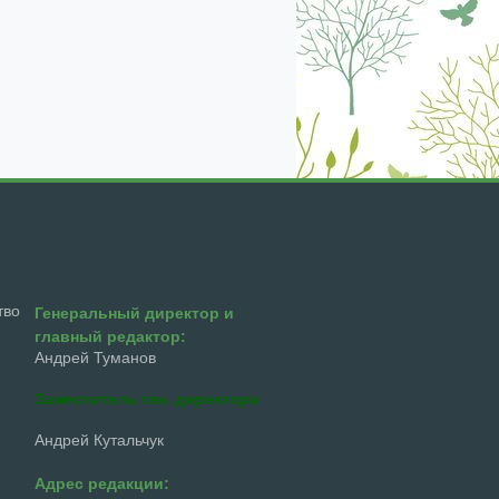
екабрь
январь
февраль
март
апрель
тво
Генеральный директор и
главный редактор:
Андрей Туманов
Заместитель ген. директора
Андрей Кутальчук
Адрес редакции: