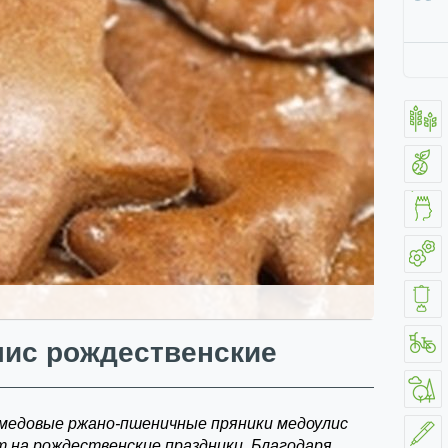
ис рождественские
медовые ржано-пшеничные пряники медоулис
т на рождественские праздники. Благодаря