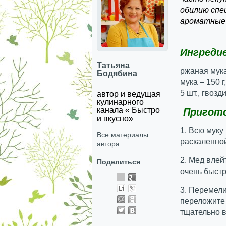
обилию спец
ароматные 
Ингреди
Татьяна
ржаная мука
Бодябина
мука – 150 
5 шт., гвозд
автор и ведущая
кулинарного
канала « Быстро
Пригото
и вкусно»
1. Всю муку
Все материалы
раскаленной
автора
2. Мед влей
Поделиться
очень быст
3. Перемели
переложите 
тщательно в