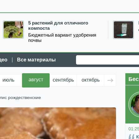
5 растений для отличного
компоста
Бюджетный вариант удобрения
почвы
део
Все материалы
Бес
август
июль
сентябрь
октябрь
ноябрь
д
лис рождественские
01:2
К