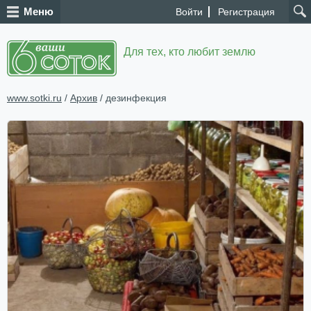
Меню
Войти
Регистрация
Для тех, кто любит землю
www.sotki.ru
/
Архив
/ дезинфекция