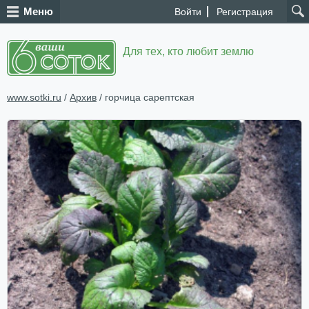
Меню
Войти
Регистрация
Для тех, кто любит землю
www.sotki.ru
/
Архив
/ горчица сарептская