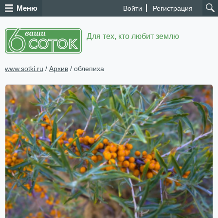
Меню
Войти
Регистрация
Для тех, кто любит землю
www.sotki.ru
/
Архив
/ облепиха