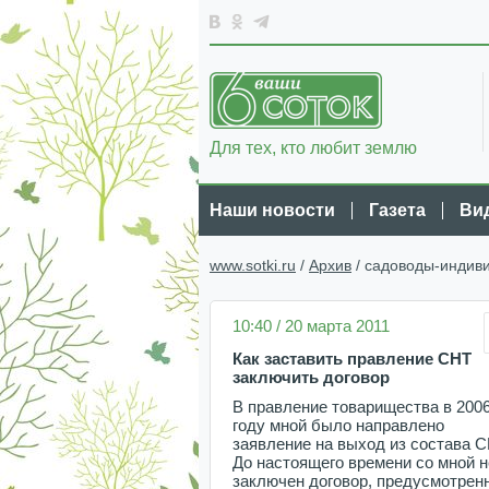
Для тех, кто любит землю
Наши новости
Газета
Ви
www.sotki.ru
/
Архив
/ садоводы-индив
10:40 / 20 марта 2011
Как заставить правление СНТ
заключить договор
В правление товарищества в 200
году мной было направлено
заявление на выход из состава С
До настоящего времени со мной н
заключен договор, предусмотрен