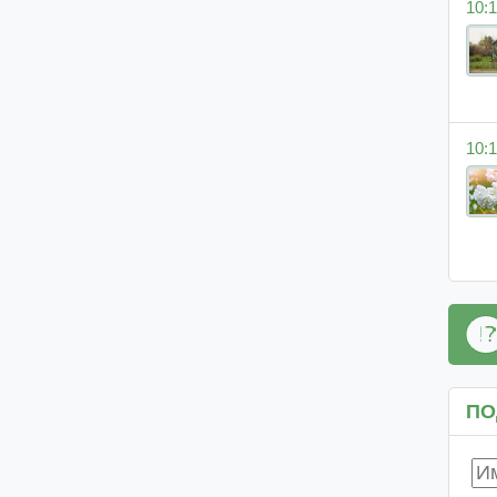
10:1
10:1
ПО