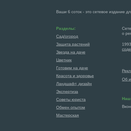
Ваши 6 соток - это сетевое издание д
Разделы:
Сете
о ре
Сад/огород
Защита растений
1993
соде
Звезда на даче
Цветник
Готовим на даче
Рек
Красота и здоровье
Об и
Ландшафт, дизайн
Экспертиза
Наш
Советы юриста
Вкон
Обмен опытом
Мастерская