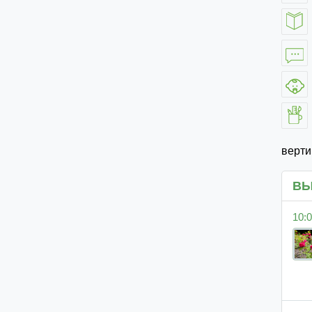
верт
ВЫ
10:0