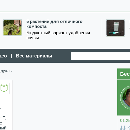
5 растений для отличного
компоста
Бюджетный вариант удобрения
почвы
део
Все материалы
идуалы
Бес
6
НТ.
01:2
е
К
ный