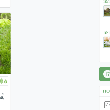
10:1
10:1
ПО
ли
ой,