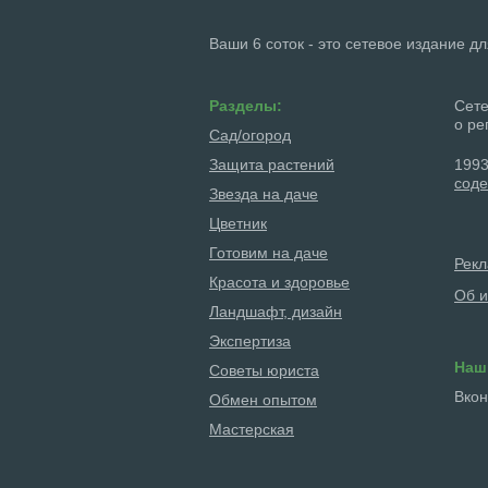
Ваши 6 соток - это сетевое издание д
Разделы:
Сете
о ре
Сад/огород
Защита растений
1993
соде
Звезда на даче
Цветник
Готовим на даче
Рек
Красота и здоровье
Об и
Ландшафт, дизайн
Экспертиза
Наш
Советы юриста
Вкон
Обмен опытом
Мастерская