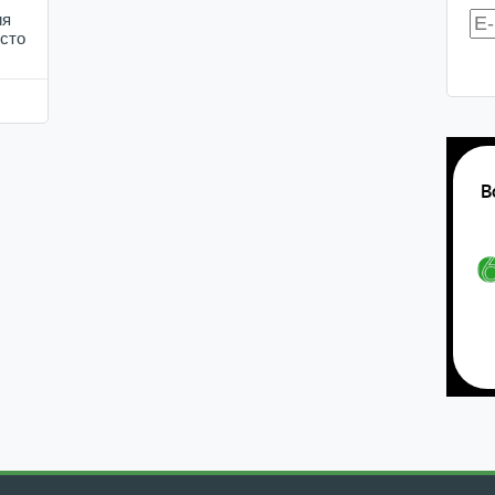
ия
осто