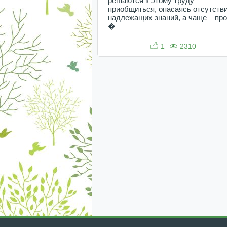
решаются к этому труду
приобщиться, опасаясь отсутств
надлежащих знаний, а чаще – пр
�
1
2310