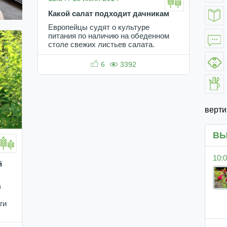
Какой салат подходит дачникам
Европейцы судят о культуре
питания по наличию на обеденном
столе свежих листьев салата.
6
3392
верт
ВЫ
10:0
й
в
ги