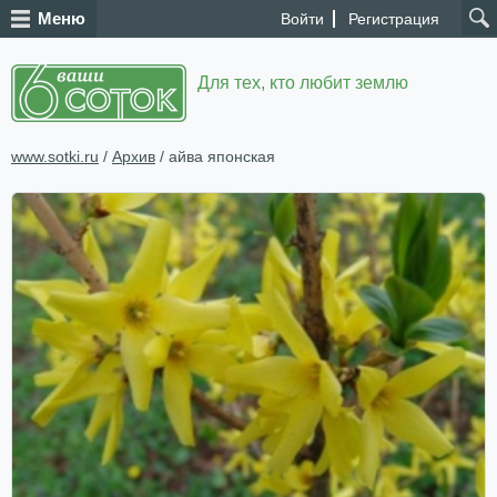
Меню
Войти
Регистрация
Для тех, кто любит землю
www.sotki.ru
/
Архив
/ айва японская