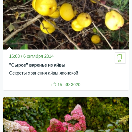
16:08 / 6 октября 2014
"Сырое" варенье из айвы
Секреты хранения айвы японской
15
3020