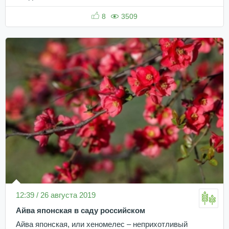
8
3509
12:39 / 26 августа 2019
Айва японская в саду российском
Айва японская, или хеномелес – неприхотливый