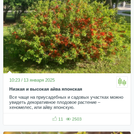
10:23 / 13 января 2025
Низкая и высокая айва японская
Все чаще на приусадебных и садовых участках можно
увидеть декоративное плодовое растение –
хеномелес, или айву японскую.
11
2503