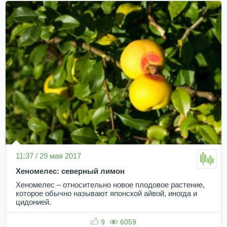
11:37 / 29 мая 2017
Хеномелес: северный лимон
Хеномелес – относительно новое плодовое растение,
которое обычно называют японской айвой, иногда и
цидонией.
9
6059