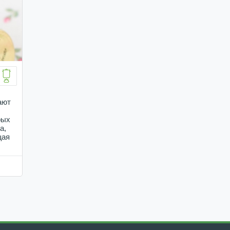
ают
рых
а,
щая