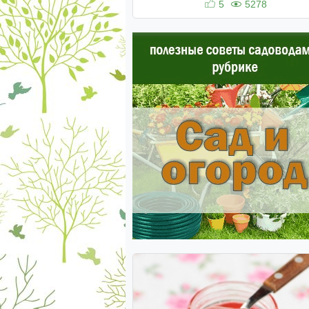
5
5278