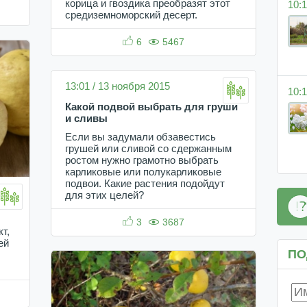
корица и гвоздика преобразят этот
10:1
средиземноморский десерт.
6
5467
13:01 / 13 ноября 2015
10:1
Какой подвой выбрать для груши
и сливы
Если вы задумали обзавестись
грушей или сливой со сдержанным
ростом нужно грамотно выбрать
карликовые или полукарликовые
подвои. Какие растения подойдут
для этих целей?
3
3687
т,
ей
ПО