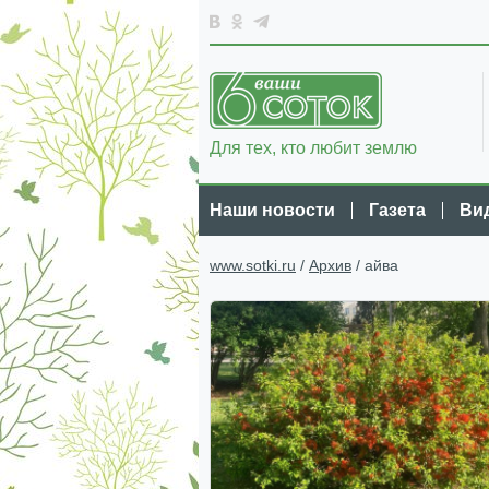
Для тех, кто любит землю
Наши новости
Газета
Ви
www.sotki.ru
/
Архив
/ айва