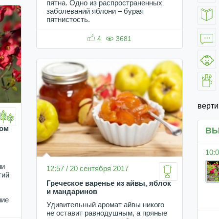
пятна. Одно из распространенных
заболеваний яблони – бурая
пятнистость.
4
3681
верт
ком
ВЫ
10:0
ми
12:57 / 20 сентября 2017
тий
Греческое варенье из айвы, яблок
и мандаринов
ние
Удивительный аромат айвы никого
не оставит равнодушным, а пряные