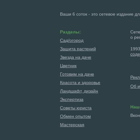
Ваши 6 соток - это сетевое издание д
Разделы:
Сете
о ре
Сад/огород
Защита растений
1993
соде
Звезда на даче
Цветник
Готовим на даче
Рек
Красота и здоровье
Об и
Ландшафт, дизайн
Экспертиза
Наш
Советы юриста
Вкон
Обмен опытом
Мастерская