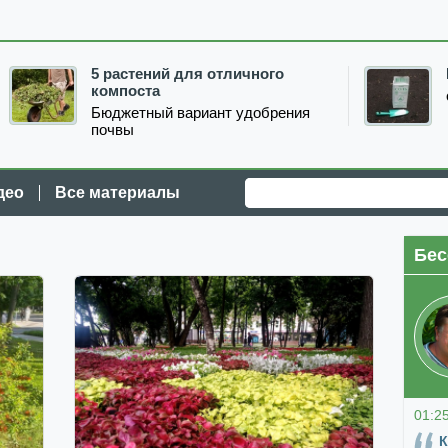
5 растений для отличного
компоста
Бюджетный вариант удобрения
почвы
део
Все материалы
Бес
01:2
К