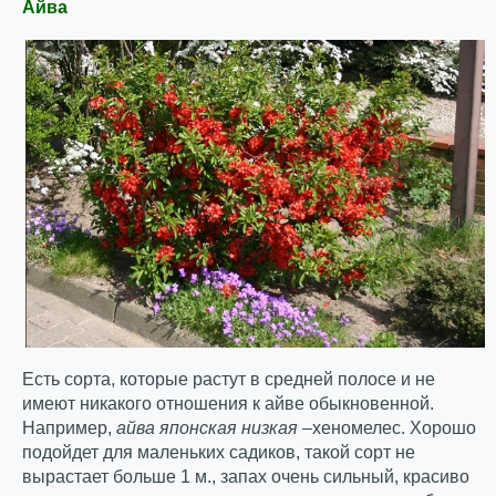
Айва
Есть сорта, которые растут в средней полосе и не
имеют никакого отношения к айве обыкновенной.
Например,
айва японская низкая
–хеномелес. Хорошо
подойдет для маленьких садиков, такой сорт не
вырастает больше 1 м., запах очень сильный, красиво