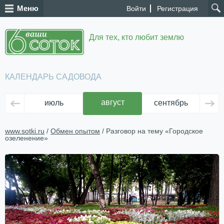
Меню
Войти
Регистрация
Для тех, кто любит землю
КАЛЕНДАРЬ САДОВОДА
август
июль
сентябрь
ок
www.sotki.ru
/
Обмен опытом
/ Разговор на тему «Городское
озеленение»