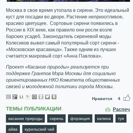
Москва в свое время утопала в сирени. Это идеальный
куст для посадки во дворе. Растение неприхотливое,
красиво цветущее. Сортовые сирени появились в
России в ХIХ веке, как правило они росли возле
барских усадеб. Законодатель сиреневой моды
Колесиков вывел самый популярный сорт сирени -
«Московская красавица». Также одним из лучших
считается махровый сорт «Анна Павлова».
Проект «Касание природы» реализуется при
поддержке Грантов Мэра Москвы для социально
ориентированных НКО Комитета общественных
связей и молодежной политики города Москвы.
Нравится
4
ТЕМЫ ПУБЛИКАЦИИ
Распеча
касание природы
сирень
форзиция
калина
туя
айва
курильский чай