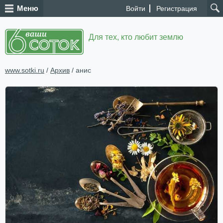
Меню
Войти
Регистрация
Для тех, кто любит землю
www.sotki.ru
/
Архив
/ анис