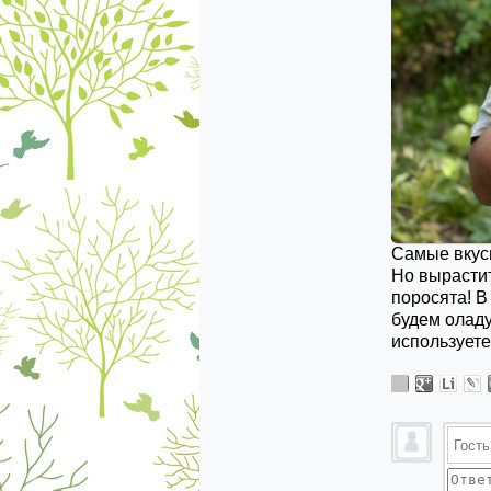
Самые вкусн
Но вырастит
поросята! В
будем оладу
использует