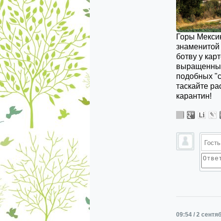
Горы Мексик
знаменитой
ботву у кар
выращенные
подобных "с
таскайте ра
карантин!
09:54 / 2 сентя