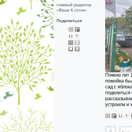
главный редактор
«Ваши 6 соток»
Поделиться
Помню лет 1
помойка был
сад с яблок
поделиться
рассказывае
устроили и 