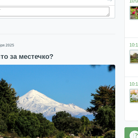
10:0
10:1
бря 2025
что за местечко?
10:1