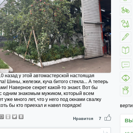
0 назад у этой автомастерской настоящая
а! Шины, железки, куча битого стекла... А теперь
ами! Наверное секрет какой-то знают. Вот бы
 с одним знакомым мужиком, который всем
т уже много лет, что у него под окнами свалку
хоть бы кто приехал и навел порядок!
верт
Нравится
7
ВЫ