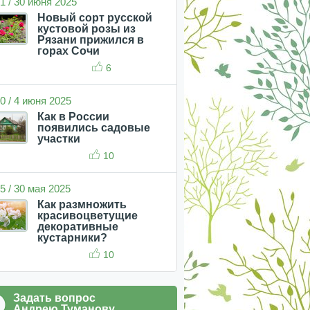
1 / 30 июня 2025
Новый сорт русской
кустовой розы из
Рязани прижился в
горах Сочи
6
0 / 4 июня 2025
Как в России
появились садовые
участки
10
5 / 30 мая 2025
Как размножить
красивоцветущие
декоративные
кустарники?
10
Задать вопрос
Андрею Туманову