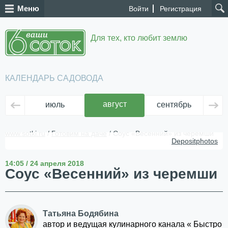
Меню
Войти
Регистрация
Для тех, кто любит землю
КАЛЕНДАРЬ САДОВОДА
август
июль
сентябрь
ок
www.sotki.ru
/
Готовим на даче
/ Соус «Весенний» из черемши
Depositphotos
14:05 / 24 апреля 2018
Соус «Весенний» из черемши
Татьяна Бодябина
автор и ведущая кулинарного канала « Быстро