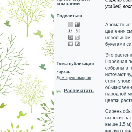
компании
усадеб, во
Поделиться
Ароматные 
цветения см
небольшом 
букетами си
Это растени
Нарядная п
Темы публикации
собраны в 
сирень
источают ч
Дом крупномеров
стоит упомя
обыкновенн
Распечатать
народной ме
цветки раст
Сирень обы
выносит зас
выше 1,5 м)
кислую прид