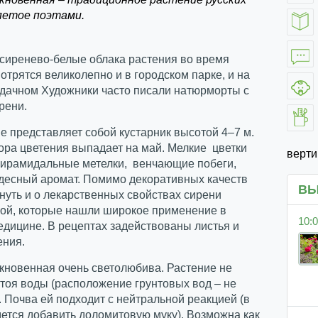
спетое поэтами.
сиренево-белые облака растения во время
отрятся великолепно и в городском парке, и на
дачном Художники часто писали натюрморты с
рени.
е представляет собой кустарник высотой 4–7 м.
ора цветения выпадает на май. Мелкие цветки
верт
пирамидальные метелки, венчающие побеги,
удесный аромат. Помимо декоративных качеств
ВЫ
нуть и о лекарственных свойствах сирени
ой, которые нашли широкое применение в
10:0
дицине. В рецептах задействованы листья и
ения.
кновенная очень светолюбива. Растение не
тоя воды (расположение грунтовых вод – не
. Почва ей подходит с нейтральной реакцией (в
ется добавить доломитовую муку). Возможна как