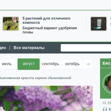
5 растений для отличного
компоста
Бюджетный вариант удобрения
почвы
део
Все материалы
Бес
август
июль
сентябрь
октябрь
ноябрь
д
быкновенная красота сирени обыкновенной
01:2
К