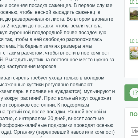
10:1
ак и осенняя посадка саженцев. В первом случае
 осенью, чтобы весной высадить саженец в
и, до разворачивания листа. Во втором варианте
 за 2 недели до посадки, чтобы земля успела
окультуренной плодородной почве посадочную
я так, чтобы в ней свободно расположилась
10:1
истема. На бедных землях размеры ямы
 с таким расчетом, чтобы внести в нее компост
й. Высадить кустик на постоянное место нужно за
 до наступления морозов.
вая сирень требует ухода только в молодом
Высаженные кустики регулярно поливают
кземпляры в поливе не нуждаются), мульчируют и
у вокруг растений. Приствольный круг содержат
 от сорняков состоянии. К подкормкам
на третий год после посадки. Ранней весной и
ПО
ратно, с интервалом 30 дней, вносят азотные
 Фосфорно-калийные подкормки проводят осенью
и года). Органику (перепревший навоз или компост)