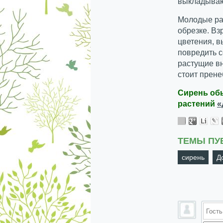
выкладывают
Молодые ра
обрезке. В
цветения, в
повредить с
растущие вн
стоит прене
Сирень об
растений
«
ТЕМЫ ПУ
сирень
Д