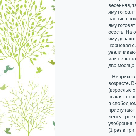
весенняя, т
яму готовят
ранние срок
яму готовят
осесть. На 
яму делаютс
корневая с
увеличивают
или перегно
два месяца
Неприхотли
возрасте. 
(взрослые э
рыхлят почв
в свободном
приступают 
летом троек
удобрения.
(1 раз в тр