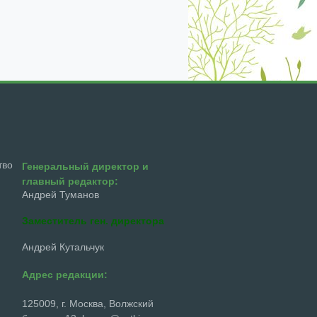
екабрь
январь
февраль
март
апрель
тво
Генеральный директор и
главный редактор:
Андрей Туманов
Заместитель ген. директора
Андрей Кутальчук
Адрес редакции:
125009, г. Москва, Волжский