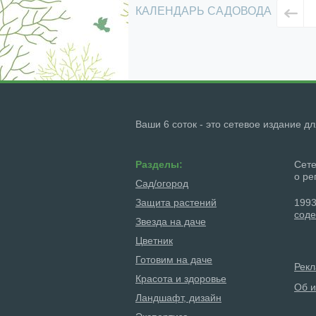
КАЛЕНДАРЬ САДОВОДА
Ваши 6 соток - это сетевое издание д
Разделы:
Сете
о ре
Сад/огород
Защита растений
1993
соде
Звезда на даче
Цветник
Готовим на даче
Рек
Красота и здоровье
Об и
Ландшафт, дизайн