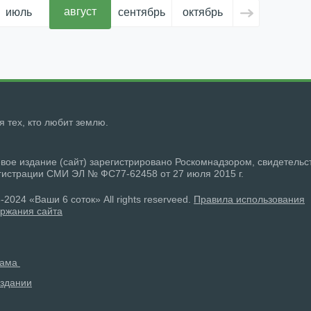
август
июль
сентябрь
октябрь
ноябрь
д
ля тех, кто любит землю.
вое издание (сайт) зарегистрировано Роскомнадзором, свидетельс
гистрации СМИ ЭЛ № ФС77-62458 от 27 июля 2015 г.
-2024 «Ваши 6 соток» All rights reserveed.
Правила использования
ржания сайта
лама
здании