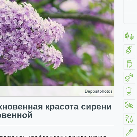
Depositphotos
новенная красота сирени
овенной
кновенная – традиционное растение русских