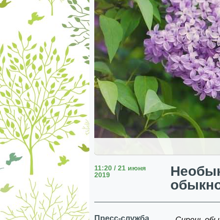
Необык
11:20 / 21 июня
2019
обыкн
Пресс-служба
Сирень обы