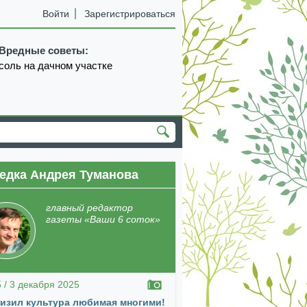
Войти
Зарегистрироваться
Вредные советы:
соль на дачном участке
едка Андрея Туманова
екабрь
январь
февраль
март
апрель
главный редактор
газеты «Ваши 6 соток»
5 / 3 декабря 2025
изил культура любимая многими!