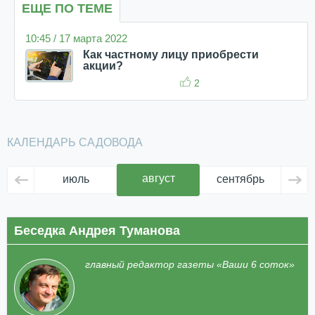
ЕЩЕ ПО ТЕМЕ
10:45 / 17 марта 2022
Как частному лицу приобрести
акции?
2
КАЛЕНДАРЬ САДОВОДА
август
июль
сентябрь
ок
Беседка Андрея Туманова
главный редактор газеты «Ваши 6 соток»