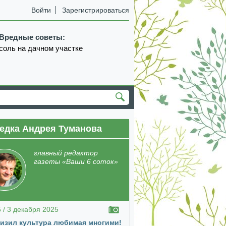
Войти
Зарегистрироваться
Вредные советы:
соль на дачном участке
едка Андрея Туманова
екабрь
январь
февраль
март
апрель
главный редактор
газеты «Ваши 6 соток»
5 / 3 декабря 2025
изил культура любимая многими!