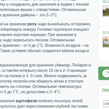
10:1
тву и складывать для хранения в ящики с песком
этиленовые мешки с отверстиями. Оптимальная
 хранения дайкона – это 2–3˚С.
ки на хранение
репу
надо выкапывать осторожно,
 повреждать кожуру. Головки тщательно очищают
10:1
ставляя короткие корешки. При хранении в
пу надо пересыпать песком. Оптимальная
 хранения – от 0 до 1˚С. Влажность воздуха – не
Такие условия обычно создаются вблизи входа в
редназначенную для хранения (
Амагер, Подарок
и
т, оставляя кочерыгу около 10 см и 2–3 кроющих
ят на полках в 2–3 слоя. Можно подвешивать за
потолку погреба или обернуть кочан в плотную
ожить на стеллаж. Оптимальная температура
ПО
от 0 до 1˚С, но допустимо и 2–4˚С.
хранения
картофеля
полезно посыпать золой.
зультаты дает переслаивание клубней листьями