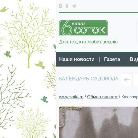
Для тех, кто любит землю
Наши новости
Газета
Ви
КАЛЕНДАРЬ САДОВОДА
www.sotki.ru
/
Обмен опытом
/ Как сох