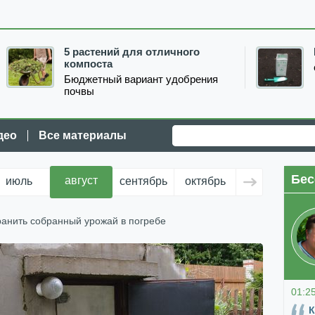
5 растений для отличного
компоста
Бюджетный вариант удобрения
почвы
део
Все материалы
Бес
август
июль
сентябрь
октябрь
ноябрь
д
ранить собранный урожай в погребе
01:2
К