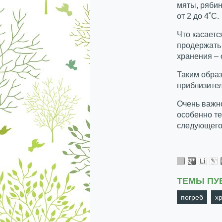
мяты, ряби
от 2 до 4˚С.
Что касает
продержать
хранения – о
Таким образ
приблизите
Очень важно
особенно те
следующего
ТЕМЫ ПУ
погреб
х