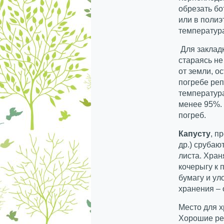
обрезать бо
или в поли
температура
Для заклад
стараясь не
от земли, о
погребе ре
температура
менее 95%. 
погреб.
Капусту
, п
др.) срубаю
листа. Хран
кочерыгу к 
бумагу и ул
хранения – 
Место для 
Хорошие ре