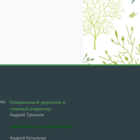
екабрь
январь
февраль
март
апрель
тво
Генеральный директор и
главный редактор:
Андрей Туманов
Заместитель ген. директора
Андрей Кутальчук