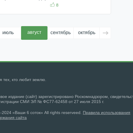
8
август
июль
сентябрь
октябрь
ноябрь
д
ля тех, кто любит землю.
вое издание (сайт) зарегистрировано Роскомнадзором, свидетельс
гистрации СМИ ЭЛ № ФС77-62458 от 27 июля 2015 г.
-2024 «Ваши 6 соток» All rights reserveed.
Правила использования
ржания сайта