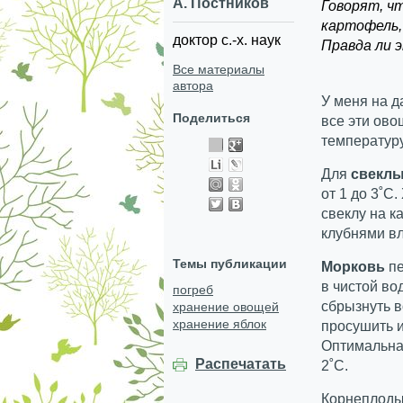
А. Постников
Говорят, ч
картофель, 
доктор с.-х. наук
Правда ли 
Все материалы
автора
У меня на д
Поделиться
все эти ово
температуру
Для
свеклы
от 1 до 3˚С
свеклу на к
клубнями вл
Темы публикации
Морковь
п
в чистой вод
погреб
сбрызнуть в
хранение овощей
хранение яблок
просушить и
Оптимальная
Распечатать
2˚С.
Корнеплод