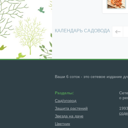
КАЛЕНДАРЬ САДОВОДА
Ваши 6 соток - это сетевое издание д
Разделы:
Сете
о ре
Сад/огород
Защита растений
1993
соде
Звезда на даче
Цветник