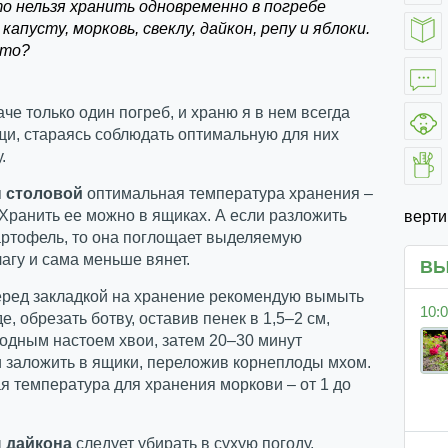
то нельзя хранить одновременно в погребе
капусту, морковь, свеклу, дайкон, репу и яблоки.
это?
аче только один погреб, и храню я в нем всегда
щи, стараясь соблюдать оптимальную для них
.
 столовой
оптимальная температура хранения –
. Хранить ее можно в ящиках. А если разложить
верт
артофель, то она поглощает выделяемую
агу и сама меньше вянет.
ВЫ
еред закладкой на хранение рекомендую вымыть
10:0
е, обрезать ботву, оставив пенек в 1,5–2 см,
одным настоем хвои, затем 20–30 минут
 заложить в ящики, переложив корнеплоды мхом.
 температура для хранения моркови – от 1 до
ы
дайкона
следует убирать в сухую погоду,