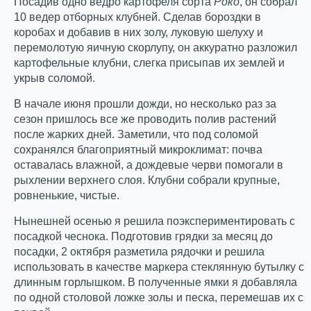
Посадив одно ведро картофеля сорта
Роко
, он собрал
10 ведер отборных клубней. Сделав бороздки в
коробах и добавив в них золу, луковую шелуху и
перемолотую яичную скорлупу, он аккуратно разложил
картофельные клубни, слегка присыпав их землей и
укрыв соломой.
В начале июня прошли дожди, но несколько раз за
сезон пришлось все же проводить полив растений
после жарких дней. Заметили, что под соломой
сохранялся благоприятный микроклимат: почва
оставалась влажной, а дождевые черви помогали в
рыхлении верхнего слоя. Клубни собрали крупные,
ровненькие, чистые.
Нынешней осенью я решила поэкспериментировать с
посадкой чеснока. Подготовив грядки за месяц до
посадки, 2 октября разметила рядочки и решила
использовать в качестве маркера стеклянную бутылку с
длинным горлышком. В полученные ямки я добавляла
по одной столовой ложке золы и песка, перемешав их с