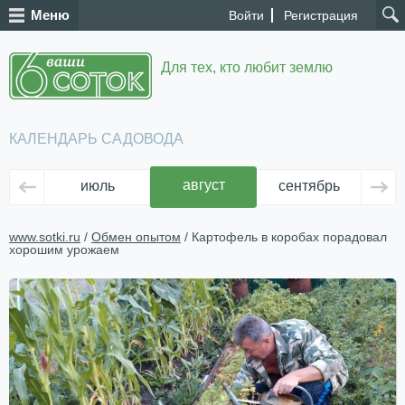
Меню
Войти
Регистрация
Для тех, кто любит землю
КАЛЕНДАРЬ САДОВОДА
август
июль
сентябрь
ок
www.sotki.ru
/
Обмен опытом
/ Картофель в коробах порадовал
хорошим урожаем