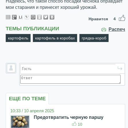
Надеюсь, что такой способ посадки чеснока оправдает
мои старания и принесет хороший урожай.
Нравится
4
ТЕМЫ ПУБЛИКАЦИИ
Распеча
картофель
картофель в коробах
грядка-короб
ЕЩЕ ПО ТЕМЕ
10:33 / 10 апреля 2025
Предотвратить черную паршу
10