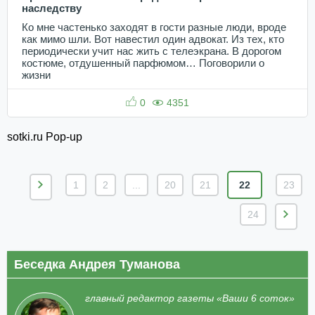
наследству
Ко мне частенько заходят в гости разные люди, вроде
как мимо шли. Вот навестил один адвокат. Из тех, кто
периодически учит нас жить с телеэкрана. В дорогом
костюме, отдушенный парфюмом… Поговорили о
жизни
0
4351
sotki.ru Pop-up
1
2
...
20
21
22
23
24
Беседка Андрея Туманова
главный редактор газеты «Ваши 6 соток»