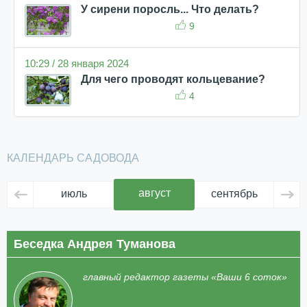
У сирени поросль... Что делать?
9
10:29 / 28 января 2024
Для чего проводят кольцевание?
4
КАЛЕНДАРЬ САДОВОДА
август
июль
сентябрь
ок
Беседка Андрея Туманова
главный редактор газеты «Ваши 6 соток»