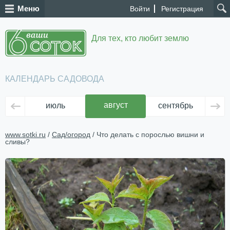
Меню
Войти
Регистрация
Для тех, кто любит землю
КАЛЕНДАРЬ САДОВОДА
август
июль
сентябрь
ок
www.sotki.ru
/
Сад/огород
/ Что делать с порослью вишни и
сливы?