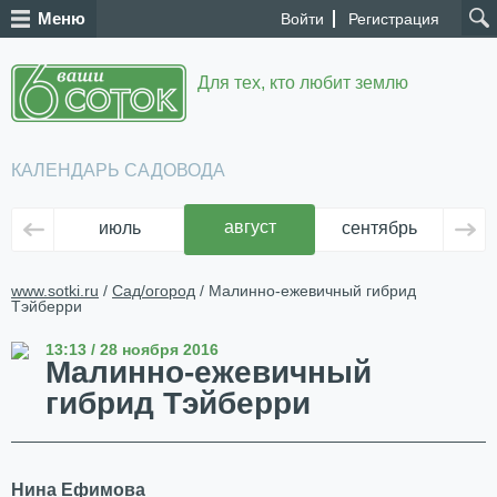
Меню
Войти
Регистрация
Для тех, кто любит землю
КАЛЕНДАРЬ САДОВОДА
август
июль
сентябрь
ок
www.sotki.ru
/
Сад/огород
/ Малинно-ежевичный гибрид
Тэйберри
13:13 / 28 ноября 2016
Малинно-ежевичный
гибрид Тэйберри
Нина Ефимова