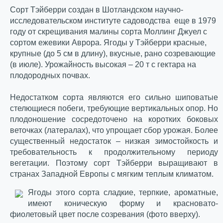
Сорт Тэйберри создан в Шотландском научно-
исследовательском институте садоводства еще в 1979
году от скрещивания малины сорта Моллинг Джуел с
сортом ежевики Аврора. Ягоды у Тэйберри красные,
крупные (до 5 см в длину), вкусные, рано созревающие
(в июле). Урожайность высокая – 20 т с гектара на
плодородных почвах.
Недостатком сорта являются его сильно шиповатые
стелющиеся побеги, требующие вертикальных опор. Но
плодоношение сосредоточено на коротких боковых
веточках (латералах), что упрощает сбор урожая. Более
существенный недостаток – низкая зимостойкость и
требовательность к продолжительному периоду
вегетации. Поэтому сорт Тэйберри выращивают в
странах Западной Европы с мягким теплым климатом.
Ягоды этого сорта сладкие, терпкие, ароматные,
имеют коническую форму и красновато-
фиолетовый цвет после созревания (фото вверху).