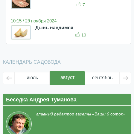
7
10:15 / 29 ноября 2024
Дынь наедимся
10
КАЛЕНДАРЬ САДОВОДА
август
июль
сентябрь
ок
Беседка Андрея Туманова
главный редактор газеты «Ваши 6 соток»