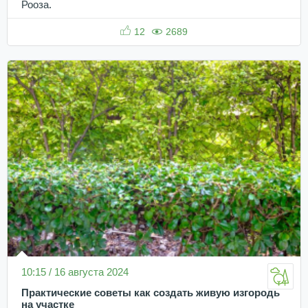
Рооза.
12
2689
10:15 / 16 августа 2024
Практические советы как создать живую изгородь
на участке