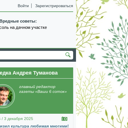
Войти
Зарегистрироваться
Вредные советы:
соль на дачном участке
едка Андрея Туманова
екабрь
январь
февраль
март
апрель
главный редактор
газеты «Ваши 6 соток»
5 / 3 декабря 2025
изил культура любимая многими!