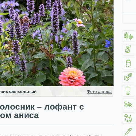
сник фенхельный
Фото автора
олосник – лофант с
ом аниса