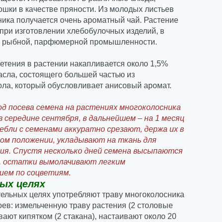
ошки в качестве пряности. Из молодых листьев
ика получается очень ароматный чай. Растение
при изготовлении хлебобулочных изделий, в
, рыбной, парфюмерной промышленности.
етения в растении накапливается около 1,5%
сла, состоящего большей частью из
ола, который обусловливает анисовый аромат.
од посева семена на растениях многоколосника
 середине сентября, в дальнейшем – на 1 месяц
ебли с семенами аккуратно срезают, держа их в
ом положении, укладывают на ткань для
ия. Спустя несколько дней семена высыпаются
, остатки вымолачивают легким
ием по соцветиям.
ых целях
ельных целях употребляют траву многоколосника
оев: измельченную траву растения (2 столовые
вают кипятком (2 стакана), настаивают около 20