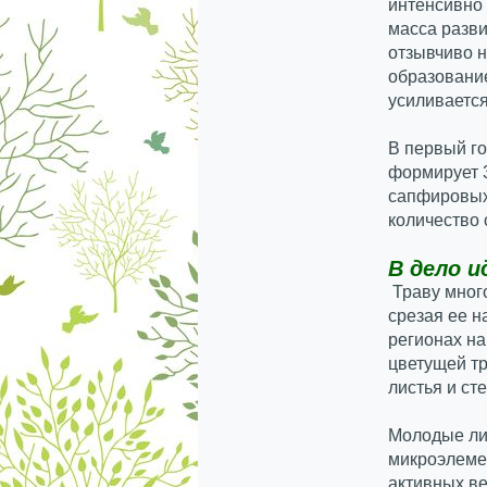
интенсивно 
масса разви
отзывчиво н
образование
усиливается
В первый го
формирует 3
сапфировых
количество 
В дело и
Траву много
срезая ее н
регионах на
цветущей т
листья и ст
Молодые ли
микроэлеме
активных ве