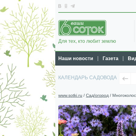
Для тех, кто любит землю
Наши новости
Газета
Ви
КАЛЕНДАРЬ САДОВОДА
www.sotki.ru
/
Сад/огород
/ Многоколос