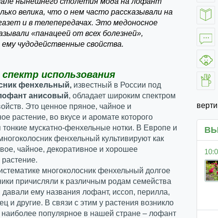
чале нынешнего столетия мода на лофант
ько велика, что о нем часто рассказывали на
газет и в телепередачах. Это медоносное
азывали «панацеей от всех болезней»,
 ему чудодейственные свойства.
 спектр использования
сник фенхельный,
известный в России под
лофант анисовый
, обладает широким спектром
верт
ойств. Это ценное пряное, чайное и
ое растение, во вкусе и аромате которого
 тонкие мускатно-фенхельные нотки. В Европе и
ВЫ
многоколосник фенхельный культивируют как
вое, чайное, декоративное и хорошее
10:0
 растение.
систематике многоколосник фенхельный долгое
ники причисляли к различным родам семейства
 давали ему названия лофант, иссоп, перилла,
тец и другие. В связи с этим у растения возникло
 наиболее популярное в нашей стране – лофант