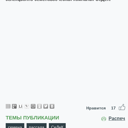
Нравится
17
ТЕМЫ ПУБЛИКАЦИИ
Распеча
семена
рассада
СеДеК