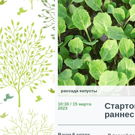
рассада капусты
Старто
10:30 / 15 марта
2023
раннес
Ваши 6 соток