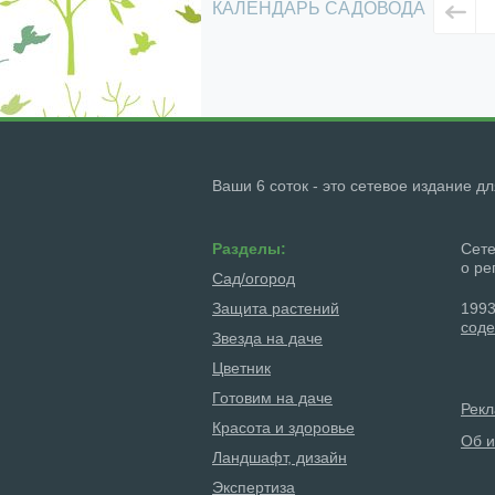
КАЛЕНДАРЬ САДОВОДА
Ваши 6 соток - это сетевое издание д
Разделы:
Сете
о ре
Сад/огород
Защита растений
1993
соде
Звезда на даче
Цветник
Готовим на даче
Рек
Красота и здоровье
Об и
Ландшафт, дизайн
Экспертиза