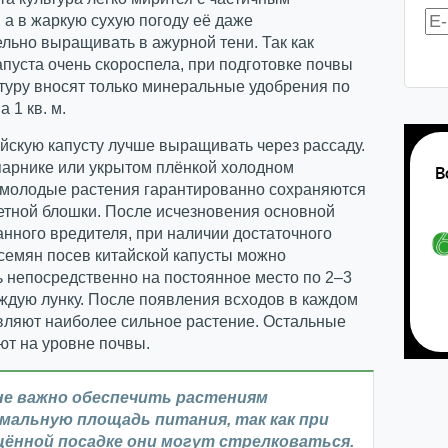
 а в жаркую сухую погоду её даже
льно выращивать в ажурной тени. Так как
апуста очень скороспела, при подготовке почвы
ьтуру вносят только минеральные удобрения по
а 1 кв. м.
йскую капусту лучше выращивать через рассаду.
парнике или укрытом плёнкой холодном
 молодые растения гарантированно сохраняются
етной блошки. После исчезновения основной
нного вредителя, при наличии достаточного
семян посев китайской капусты можно
 непосредственно на постоянное место по 2–3
ждую лунку. После появления всходов в каждом
вляют наиболее сильное растение. Остальные
т на уровне почвы.
не важно обеспечить растениям
мальную площадь питания, так как при
щённой посадке они могут стрелковаться.