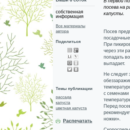
В первой п
посева на 
собственная
капусты.
информация
Все материалы
автора
Посев пред
посадочные 
Поделиться
При пикиров
через эти р
попадать во
выпадает.
Не следует 
обеззаражив
температур
Темы публикации
с семенами 
рассада
температуры
капуста
Перед посе
цветная капуста
рекомендуе
ножки».
Распечатать
Скороспелы