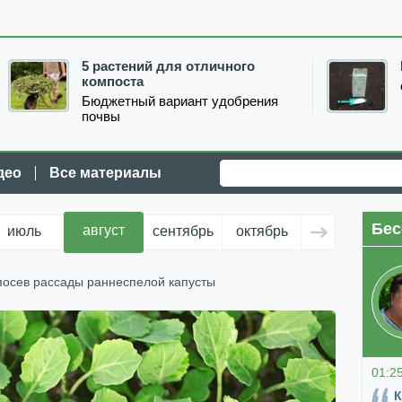
5 растений для отличного
компоста
Бюджетный вариант удобрения
почвы
део
Все материалы
Бес
август
июль
сентябрь
октябрь
ноябрь
д
посев рассады раннеспелой капусты
01:2
К