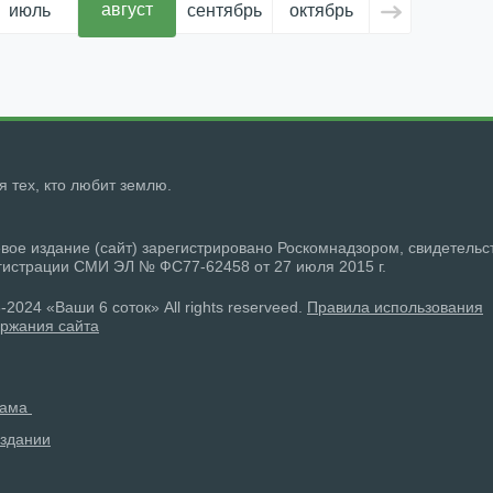
август
июль
сентябрь
октябрь
ноябрь
д
ля тех, кто любит землю.
вое издание (сайт) зарегистрировано Роскомнадзором, свидетельс
гистрации СМИ ЭЛ № ФС77-62458 от 27 июля 2015 г.
-2024 «Ваши 6 соток» All rights reserveed.
Правила использования
ржания сайта
лама
здании