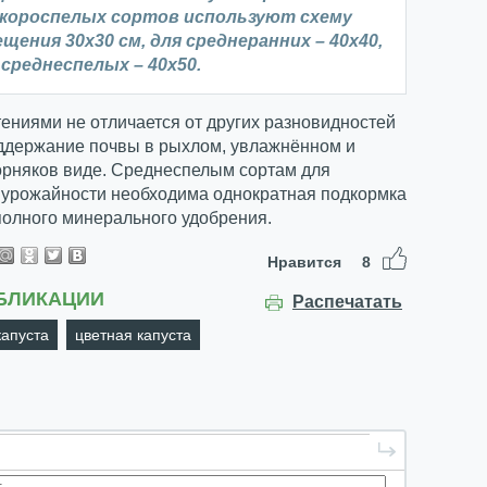
скороспелых сортов используют схему
щения 30х30 см, для среднеранних – 40х40,
 среднеспелых – 40х50.
тениями не отличается от других разновидностей
оддержание почвы в рыхлом, увлажнённом и
орняков виде. Среднеспелым сортам для
урожайности необходима однократная подкормка
полного минерального удобрения.
Нравится
8
БЛИКАЦИИ
Распечатать
капуста
цветная капуста