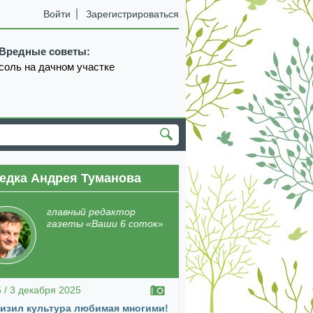
Войти
Зарегистрироваться
Вредные советы:
соль на дачном участке
едка Андрея Туманова
екабрь
январь
февраль
март
апрель
главный редактор
газеты «Ваши 6 соток»
5 / 3 декабря 2025
изил культура любимая многими!