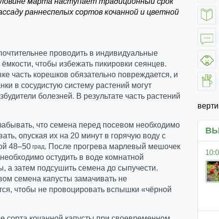
оловине марта наступает традиционный срок
рассаду раннеспелых сортов кочанной и цветной
почтительнее проводить в индивидуальные
ёмкости, чтобы избежать пикировки сеянцев.
ке часть корешков обязательно повреждается, и
анки в сосудистую систему растений могут
збудители болезней. В результате часть растений
верт
забывать, что семена перед посевом необходимо
ВЫ
ать, опуская их на 20 минут в горячую воду с
ой 48–50
. После прогрева марлевый мешочек
град
10:0
необходимо остудить в воде комнатной
, а затем подсушить семена до сыпучести.
вом семена капусты замачивать не
тся, чтобы не провоцировать вспышки «чёрной
е сорта кочанной капусты при своевременном