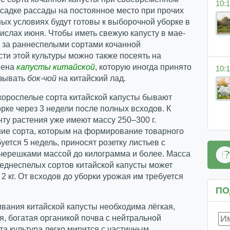
10:1
садке рассады на постоянное место при прочих
ых условиях будут готовы к выборочной уборке в
ислах июня. Чтобы иметь свежую капусту в мае-
д за раннеспелыми сортами кочанной
ти этой культуры можно также посеять на
мена
капусты китайской
, которую иногда принято
10:1
зывать
бок-чой
на китайский лад.
короспелые сорта китайской капусты бывают
орке через 3 недели после полных всходов. К
ту растения уже имеют массу 250–300 г.
ие сорта, которым на формирование товарного
уется 5 недель, приносят розетку листьев с
черешками массой до килограмма и более. Масса
еднеспелых сортов китайской капусты может
 2 кг. От всходов до уборки урожая им требуется
ПО
вания китайской капусты необходима лёгкая,
, богатая органикой почва с нейтральной
та культура легко мирится с частичным