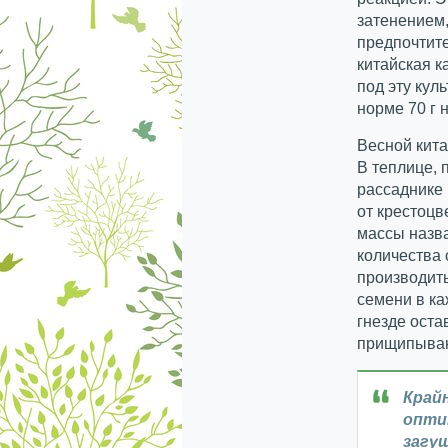
затенением,
предпочтите
китайская к
под эту кул
норме 70 г н
Весной кита
В теплице, 
рассаднике
от крестоцв
массы назва
количества 
производить
семени в ка
гнезде оста
прищипываю
Край
опти
загу