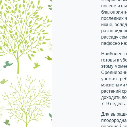
посеве и вы
благоприятн
последних ч
июне, всле
разновиднос
рассаду се
пафосно на
Наиболее с
готовы к уб
этому момен
Среднеранн
урожая треб
мясистыми 
растений ср
доходить до
7–9 недель.
Для выращи
плодородная
реакцией. Э