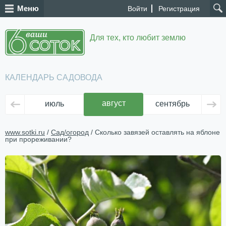
Меню
Войти
Регистрация
Для тех, кто любит землю
КАЛЕНДАРЬ САДОВОДА
август
июль
сентябрь
ок
www.sotki.ru
/
Сад/огород
/ Сколько завязей оставлять на яблоне
при прореживании?