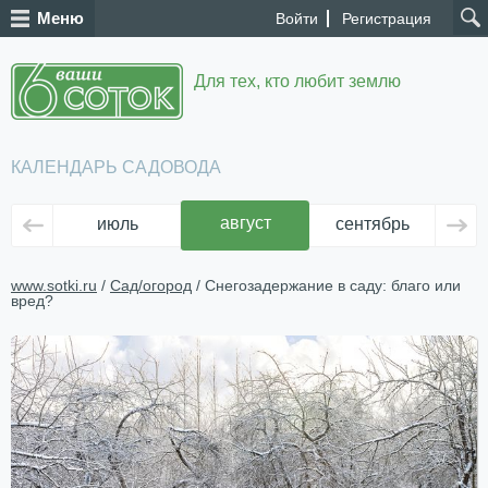
Меню
Войти
Регистрация
Для тех, кто любит землю
КАЛЕНДАРЬ САДОВОДА
август
июль
сентябрь
ок
www.sotki.ru
/
Сад/огород
/ Снегозадержание в саду: благо или
вред?