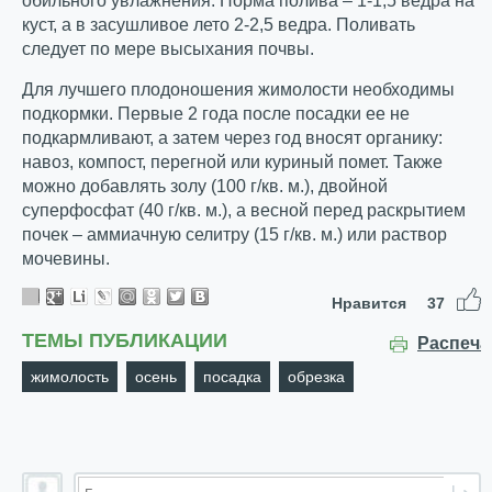
обильного увлажнения. Норма полива – 1-1,5 ведра на
куст, а в засушливое лето 2-2,5 ведра. Поливать
следует по мере высыхания почвы.
Для лучшего плодоношения жимолости необходимы
подкормки. Первые 2 года после посадки ее не
подкармливают, а затем через год вносят органику:
навоз, компост, перегной или куриный помет. Также
можно добавлять золу (100 г/кв. м.), двойной
суперфосфат (40 г/кв. м.), а весной перед раскрытием
почек – аммиачную селитру (15 г/кв. м.) или раствор
мочевины.
Нравится
37
ТЕМЫ ПУБЛИКАЦИИ
Распеча
жимолость
осень
посадка
обрезка