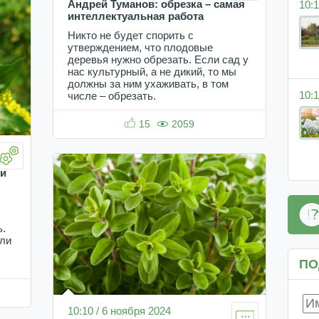
10:1
Андрей Туманов: обрезка – самая
интеллектуальная работа
Никто не будет спорить с
утверждением, что плодовые
деревья нужно обрезать. Если сад у
нас культурный, а не дикий, то мы
должны за ним ухаживать, в том
10:1
числе – обрезать.
15
2059
ии
ь.
или
ПО
10:10 / 6 ноября 2024