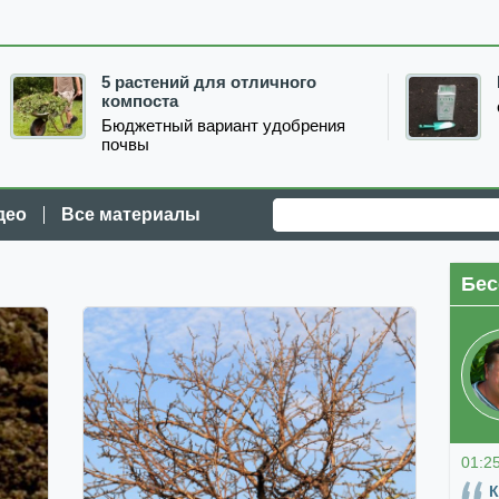
5 растений для отличного
компоста
Бюджетный вариант удобрения
почвы
део
Все материалы
Бес
01:2
К