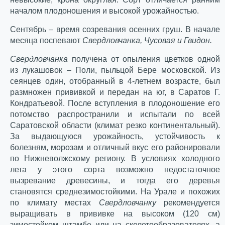
началом плодоношения и высокой урожайностью.
Сентябрь – время созревания осенних груш. В начале
месяца поспевают
Свердловчанка, Чусовая и Гвидон.
Свердловчанка
получена от опыления цветков одной
из лукашовок – Поли, пыльцой Бере московской. Из
сеянцев один, отобранный в 4-летнем возрасте, был
размножен прививкой и передан на юг, в Саратов Г.
Кондратьевой. После вступления в плодоношение его
потомство распространили и испытали по всей
Саратовской области (климат резко континентальный).
За выдающуюся урожайность, устойчивость к
болезням, морозам и отличный вкус его районировали
по Нижневолжскому региону. В условиях холодного
лета у этого сорта возможно недостаточное
вызревание древесины, и тогда его деревья
становятся среднезимостойкими. На Урале и похожих
по климату местах
Свердловчанку
рекомендуется
выращивать в прививке на высоком (120 см)
зимостойком штамбе или на скелетообразователях, а