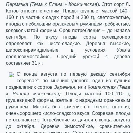
Пермячка (Тема х Елена + Космическая
). Этот сорт Л.
Котов относит к летним. Плоды крупные, массой 140–
160 г (в частных садах порой и 280 г), светложелтые,
иногда с небольшим оранжевым румянцем, ребристые,
колокольчатой формы. Срок потребления – до начала
сентября. По вкусу плоды сорта селекционер
определяет как чисто-сладкие. Деревья высокие,
широкопирамидальные, в условиях Урала
среднезимостойкие. Средний урожай с дерева
составляет 31 кг.
С конца августа по первую декаду сентября
созревает, по мнению ученого, один из лучших
позднелетних сортов
Заречная
, или К
омпактная (Тема
х Ранняя московская)
. Плоды массой 100–110 г,
грушевидной формы, желтые, с нарядным оранжевым
румянцем. Мякоть без каменистых клеток, нежная,
очень хорошего кисло-сладкого вкуса. Созревая, плоды
не осыпаются. Потребление их длится с конца августа
до октября. Деревья зимостойкие, сравнительно
невысокие, крона округлая. Сорт отличается ранним