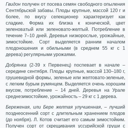
Гвидон
получен от посева семян свободного опыления
Сентябрьской забавы. Плоды крупные, массой 120 г и
более, по вкусу селекционер характеризует как
сладкие. Форма их близка к конической, цвет
зеленоватый или зеленовато-желтый. Потребление в
течение 7–10 дней. Деревья низкорослые, урожайные,
зимостойкие. Сорт выделяется ранним началом
плодоношения и обильными (в среднем 55 кг с 1
дерева) регулярными урожаями.
Добрянка
(2-39 х Первенец) поспевает в начале –
середине сентября. Плоды крупные, массой 130–180 г,
грушевидной формы, зеленые или желтовато-зеленые,
с легким бурым румянцем. Выделяется очень хорошим
вкусом, потребление – 14 дней. Деревья на Урале
среднезимостойкие, урожайность – 29 кг с 1 дерева.
Береженая, или Бере желтая улучшенная
, – лучший
позднеосенний сорт с длительным хранением плодов
(до ноября). Л. Котов считает его самым зимостойким.
Получен сорт от скрещивания уссурийской груши с