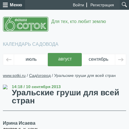
Меню
Войти
Регистрация
Для тех, кто любит землю
КАЛЕНДАРЬ САДОВОДА
август
июль
сентябрь
ок
www.sotki.ru
/
Сад/огород
/ Уральские груши для всей стран
14:18 / 10 сентября 2013
Уральские груши для всей
стран
Ирина Исаева