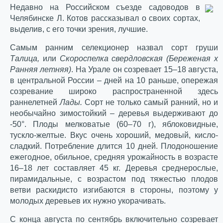
Недавно на Российском съезде садоводов в
Челябинске Л. Котов рассказывал о своих сортах,
выделив, с его точки зрения, лучшие.
Самым ранним селекционер назвал сорт груши
Талица,
или
Скороспелка свердловская (Береженая х
Ранняя летняя)
. На Урале он созревает 15–18 августа,
в центральной России – дней на 10 раньше, опережая
созревание широко распространенной здесь
раннелетней
Лады.
Сорт не только самый ранний, но и
необычайно зимостойкий – деревья выдерживают до
-50°. Плоды мелковатые (60–70 г), яблоковидные,
тускло-желтые. Вкус очень хороший, медовый, кисло-
сладкий. Потребление длится 10 дней. Плодоношение
ежегодное, обильное, средняя урожайность в возрасте
16–18 лет составляет 45 кг. Деревья среднерослые,
пирамидальные, с возрастом под тяжестью плодов
ветви раскидисто изгибаются в стороны, поэтому у
молодых деревьев их нужно укорачивать.
С конца августа по сентябрь включительно созревает