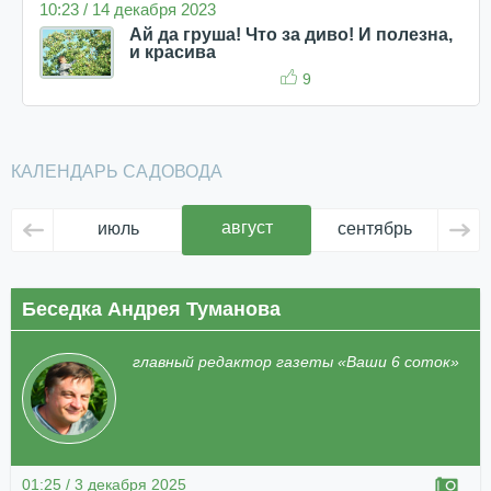
10:23 / 14 декабря 2023
Ай да груша! Что за диво! И полезна,
и красива
9
КАЛЕНДАРЬ САДОВОДА
август
июль
сентябрь
ок
Беседка Андрея Туманова
главный редактор газеты «Ваши 6 соток»
01:25 / 3 декабря 2025