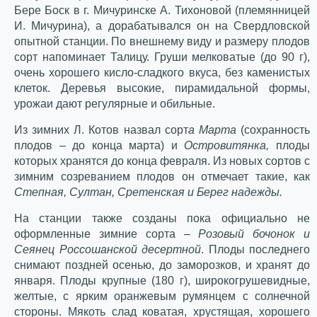
Бере Боск в г. Мичуринске А. Тихоновой (племянницей
И. Мичурина), а дорабатывался он на Свердловской
опытной станции. По внешнему виду и размеру плодов
сорт напоминает Талицу. Груши мелковатые (до 90 г),
очень хорошего кисло-сладкого вкуса, без каменистых
клеток. Деревья высокие, пирамидальной формы,
урожаи дают регулярные и обильные.
Из зимних Л. Котов назвал сорт
а Марта
(сохранность
плодов – до конца марта) и
Островитянка,
плоды
которых хранятся до конца февраля. Из новых сортов с
зимним созреванием плодов он отмечает такие, как
Степная, Султан, Сретенская и Берег надежды.
На станции также созданы пока официально не
оформленные зимние сорта –
Розовый бочонок и
Сеянец Россошанской десертной
. Плоды последнего
снимают поздней осенью, до заморозков, и хранят до
января. Плоды крупные (180 г), широкогрушевидные,
желтые, с ярким оранжевым румянцем с солнечной
стороны. Мякоть слад коватая, хрустящая, хорошего