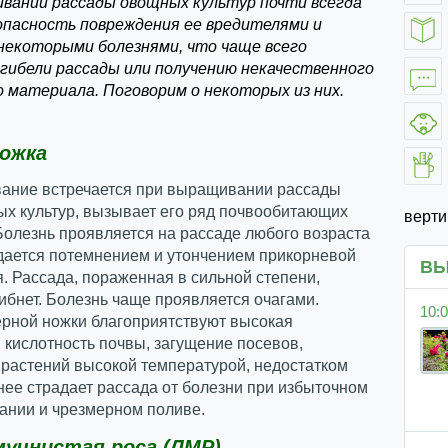
вании рассады овощных культур почти всегда
опасность повреждения ее вредителями и
некоторыми болезнями, что чаще всего
 гибели рассады или получению некачественного
о материала. Поговорим о некоторых из них.
ножка
вание встречается при выращивании рассады
ых культур, вызывает его ряд почвообитающих
верт
Болезнь проявляется на рассаде любого возраста
дается потемнением и утончением прикорневой
ВЫ
я. Рассада, пораженная в сильной степени,
гибнет. Болезнь чаще проявляется очагами.
10:0
ерной ножки благоприятствуют высокая
 кислотность почвы, загущение посевов,
 растений высокой температурой, недостатком
нее страдает рассада от болезни при избыточном
ании и чрезмерном поливе.
мучнистая роса (ЛМР)