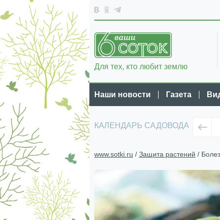
Для тех, кто любит землю
Наши новости
Газета
Ви
КАЛЕНДАРЬ САДОВОДА
www.sotki.ru
/
Защита растений
/ Боле