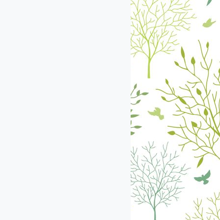
екабрь
январь
февраль
март
апрель