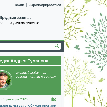
Войти
Зарегистрироваться
Вредные советы:
соль на дачном участке
едка Андрея Туманова
екабрь
январь
февраль
март
апрель
главный редактор
газеты «Ваши 6 соток»
5 / 3 декабря 2025
изил культура любимая многими!