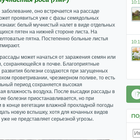
10:1
 заболевание, оно встречается на рассаде
может проявиться уже с фазы семядольных
изнаки: белый мучнистый налет в виде отдельных
ихся пятен на нижней стороне листа. На
елтоватые пятна. Постепенно больные листья
10:1
тмирают.
рассады может начаться от заражения семян или
и, сохраняющейся в почве. Благоприятные
 развития болезни создаются при загущенных
охом проветривании, чрезмерном поливе, то есть
льный период сохраняется высокая
ая влажность воздуха. После высадки рассады в
тие болезни приостанавливается, но при
 в конце вегетации влажной прохладной погоды
ать новую вспышку, хотя для кочанных видов
ПО
 уже не представляет серьезной угрозы.