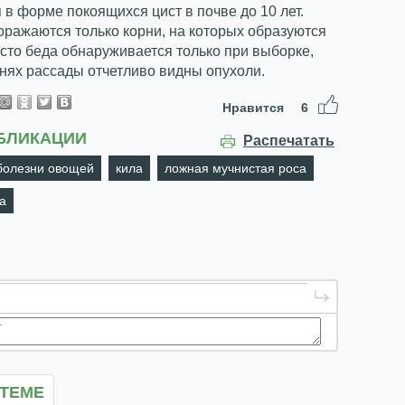
 в форме покоящихся цист в почве до 10 лет.
ражаются только корни, на которых образуются
сто беда обнаруживается только при выборке,
рнях рассады отчетливо видны опухоли.
Нравится
6
БЛИКАЦИИ
Распечатать
болезни овощей
кила
ложная мучнистая роса
а
 ТЕМЕ