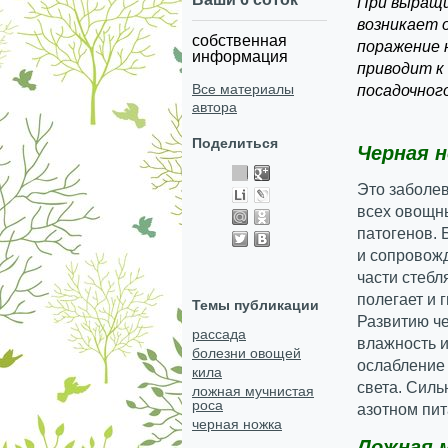
При выращи
возникает 
собственная
поражение 
информация
приводит к
Все материалы
посадочног
автора
Поделиться
Черная 
Это заболе
всех овощн
патогенов. 
и сопровож
части стебл
полегает и 
Темы публикации
Развитию ч
рассада
влажность и
болезни овощей
ослабление
кила
света. Силь
ложная мучнистая
роса
азотном пит
черная ножка
Ложная 