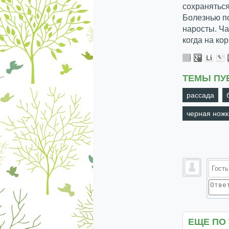
сохраняться
Болезнью по
наросты. Ча
когда на ко
ТЕМЫ ПУ
рассада
черная ножк
ЕЩЕ ПО