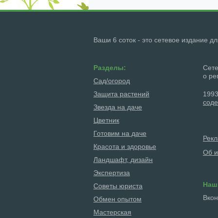
Ваши 6 соток - это сетевое издание д
Разделы:
Сете
о ре
Сад/огород
Защита растений
1993
соде
Звезда на даче
Цветник
Готовим на даче
Рек
Красота и здоровье
Об и
Ландшафт, дизайн
Экспертиза
Наш
Советы юриста
Вкон
Обмен опытом
Мастерская