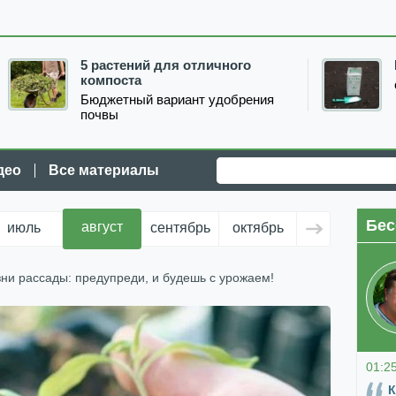
5 растений для отличного
компоста
Бюджетный вариант удобрения
почвы
део
Все материалы
Бес
август
июль
сентябрь
октябрь
ноябрь
д
зни рассады: предупреди, и будешь с урожаем!
01:2
К