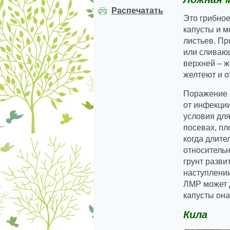
Распечатать
Это грибное
капусты и 
листьев. Пр
или сливающ
верхней – ж
желтеют и о
Поражение 
от инфекци
условия для
посевах, пл
когда длите
относительн
грунт разви
наступлении
ЛМР может д
капусты она
Кила