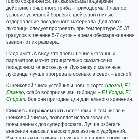
плохо сохраняется, так как весьма подвержен
действию почвенного гриба – триходермы. Главное
условие успешной борьбы с шейковой гнилью –
оздоровление посадочного материала. Для этого
луковицы следует прогревать при температуре 35-37
градусов в течение 5-7 суток – время обеззараживания
зависит от их размера.
Надо иметь в виду, что превышение указанных
параметров может отрицательно сказаться на
посадочном качестве лука. Лук-репку и маточные
луковицы лучше прогревать осенью, а севок – весной.
К шейковой гнили устойчивы новые сорта
Апогей, F1
Джанго
, слабо восприимчивы гибриды –
F1 Копра, F1
Спирит
.
Все они пригодны для длительного хранения.
Снизить поражаемость
болезнями, в том числе и
шейковой гнилью, позволяет использование
повышенных доз суперфосфата. Лучше избегать
внесения навоза и высоких доз азотных удобрений.
Высевать и высаживать лук надо в ранние сроки, не