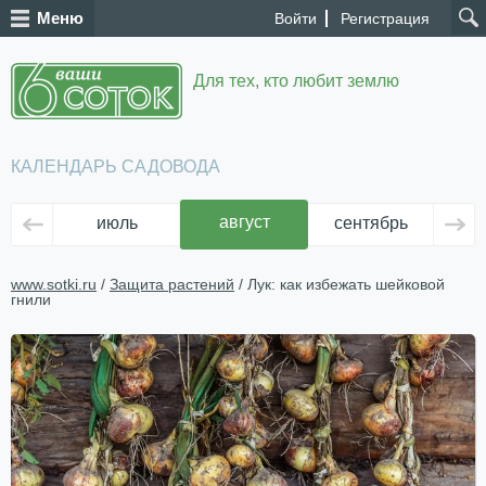
Меню
Войти
Регистрация
Для тех, кто любит землю
КАЛЕНДАРЬ САДОВОДА
август
июль
сентябрь
ок
www.sotki.ru
/
Защита растений
/ Лук: как избежать шейковой
гнили