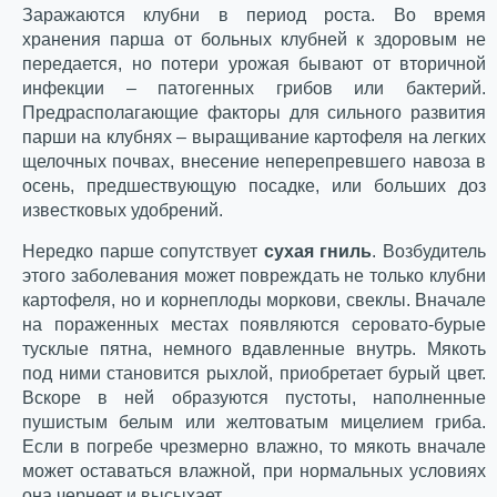
Заражаются клубни в период роста. Во время
хранения парша от больных клубней к здоровым не
передается, но потери урожая бывают от вторичной
инфекции – патогенных грибов или бактерий.
Предрасполагающие факторы для сильного развития
парши на клубнях – выращивание картофеля на легких
щелочных почвах, внесение неперепревшего навоза в
осень, предшествующую посадке, или больших доз
известковых удобрений.
Нередко парше сопутствует
сухая гниль
. Возбудитель
этого заболевания может повреждать не только клубни
картофеля, но и корнеплоды моркови, свеклы. Вначале
на пораженных местах появляются серовато-бурые
тусклые пятна, немного вдавленные внутрь. Мякоть
под ними становится рыхлой, приобретает бурый цвет.
Вскоре в ней образуются пустоты, наполненные
пушистым белым или желтоватым мицелием гриба.
Если в погребе чрезмерно влажно, то мякоть вначале
может оставаться влажной, при нормальных условиях
она чернеет и высыхает.