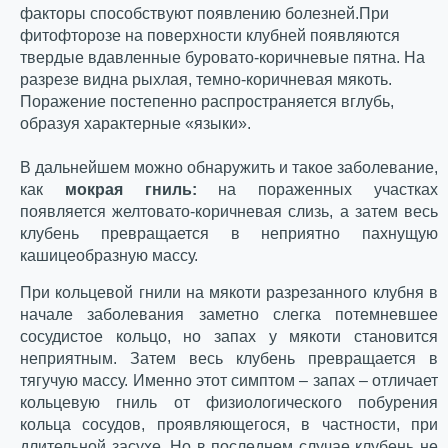
факторы способствуют появлению болезней.
При
фитофторозе на поверхности клубней появляются
твердые вдавленные буровато-коричневые пятна. На
разрезе видна рыхлая, темно-коричневая мякоть.
Поражение постепенно распространяется вглубь,
образуя характерные «языки».
В дальнейшем можно обнаружить и такое заболевание,
как
мокрая гниль:
на пораженных участках
появляется желтовато-коричневая слизь, а затем весь
клубень превращается в неприятно пахнущую
кашицеобразную массу.
При кольцевой гнили на мякоти разрезанного клубня в
начале заболевания заметно слегка потемневшее
сосудистое кольцо, но запах у мякоти становится
неприятным. Затем весь клубень превращается в
тягучую массу. Именно этот симптом – запах – отличает
кольцевую гниль от физиологического побурения
кольца сосудов, проявляющегося, в частности, при
длительной засухе. Но в последнем случае клубень не