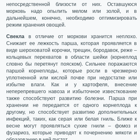
непосредственной близости от них. Оставшуюся
морковь надо опылить мелом или золой, и в
дальнейшем, конечно, необходимо оптимизировать
режим хранения овощей.
Свекла
в отличие от моркови хранится неплохо.
Снижает ее лежкость парша, которая проявляется в
виде шероховатой корочки, трещин, бородавок, реже –
кольцевых перехватов в области шейки (корнеплод
словно бы перетянут пояском). Сильнее поражаются
паршой корнеплоды, которые росли в чрезмерно
уплотненной или кислой почве при недостатке или
избытке влаги. Как и у картофеля, внесение
неперепревшего навоза и избыточное известкование
также способствуют развитию болезни. Парша при
хранении не передается от одного корнеплода к
другому, но способствует развитию дополнительных
инфекций, таких, как серая или белая гниль. Ближе к
весне могут проявляться сухие гнили – фомоз и
фузариоз, которые приводят к почернению мякоти и
образованию в ней пустот.