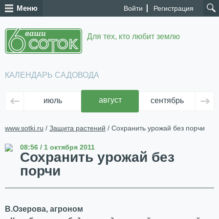
Меню
Войти
Регистрация
Для тех, кто любит землю
КАЛЕНДАРЬ САДОВОДА
август
июль
сентябрь
ок
www.sotki.ru
/
Защита растений
/ Сохранить урожай без порчи
08:56 / 1 октября 2011
Сохранить урожай без
порчи
В.Озерова, агроном