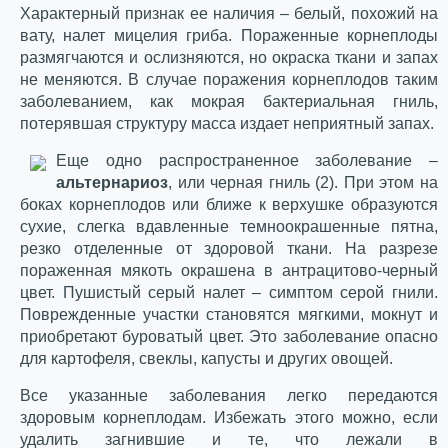
Характерный признак ее наличия – белый, похожий на
вату, налет мицелия гриба. Пораженные корнеплоды
размягчаются и ослизняются, но окраска ткани и запах
не меняются. В случае поражения корнеплодов таким
заболеванием, как мокрая бактериальная гниль,
потерявшая структуру масса издает неприятный запах.
Еще одно распространенное заболевание –
альтернариоз
, или черная гниль (2). При этом на
боках корнеплодов или ближе к верхушке образуются
сухие, слегка вдавленные темноокрашенные пятна,
резко отделенные от здоровой ткани. На разрезе
пораженная мякоть окрашена в антрацитово-черный
цвет. Пушистый серый налет – симптом серой гнили.
Поврежденные участки становятся мягкими, мокнут и
приобретают буроватый цвет. Это заболевание опасно
для картофеля, свеклы, капусты и других овощей.
Все указанные заболевания легко передаются
здоровым корнеплодам. Избежать этого можно, если
удалить загнившие и те, что лежали в