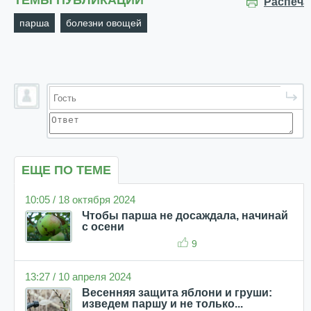
ТЕМЫ ПУБЛИКАЦИИ
Распеча
парша
болезни овощей
ЕЩЕ ПО ТЕМЕ
10:05 / 18 октября 2024
Чтобы парша не досаждала, начинай
с осени
9
13:27 / 10 апреля 2024
Весенняя защита яблони и груши:
изведем паршу и не только...