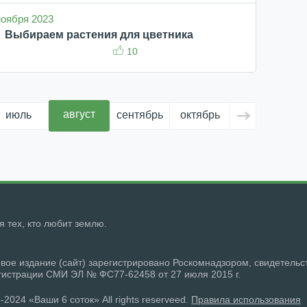
 ноября 2023
Выбираем растения для цветника
10
август
июль
сентябрь
октябрь
ноябрь
д
ля тех, кто любит землю.
вое издание (сайт) зарегистрировано Роскомнадзором, свидетельс
гистрации СМИ ЭЛ № ФС77-62458 от 27 июля 2015 г.
-2024 «Ваши 6 соток» All rights reserveed.
Правила использования