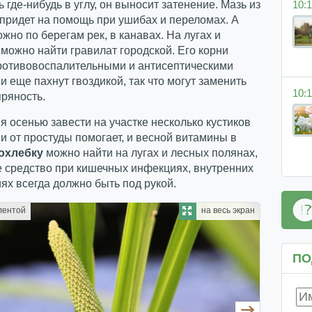
10:1
 где-нибудь в углу, он выносит затенение. Мазь из
 придет на помощь при ушибах и переломах. А
ожно по берегам рек, в канавах. На лугах и
 можно найти гравилат городской. Его корни
ротивовоспалительными и антисептическими
и еще пахнут гвоздикой, так что могут заменить
10:1
ряность.
 осенью завести на участке несколько кустиков
 и от простуды помогает, и весной витамины в
охлебку
можно найти на лугах и лесных полянах,
 средство при кишечных инфекциях, внутренних
ях всегда должно быть под рукой.
лентой
на весь экран
ПО