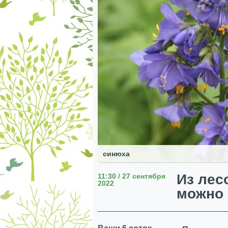
синюха
Из лесо
11:30 / 27 сентября
2022
можно 