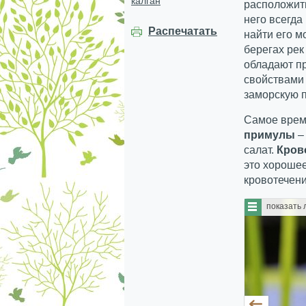
калган
расположить
него всегда
Распечатать
найти его м
берегах рек
обладают п
свойствами 
заморскую п
Самое время
примулы
–
салат.
Кров
это хорошее
кровотечени
показать 