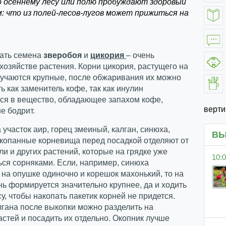
о осеннему лесу или полю пробуждают здоровый
: что из полей-лесов-лугов может прижиться на
ать семена
зверобоя
и
цикория
– очень
хозяйстве растения. Корни цикория, растущего на
лучаются крупные, после обжаривания их можно
ь как заменитель кофе, так как инулин
ся в вещество, обладающее запахом кофе,
верт
не бодрит.
 участок аир, горец змеиный, калган, синюха,
ВЫ
ыкопанные корневища перед посадкой отделяют от
и и других растений, которые на грядке уже
10:0
ься сорняками. Если, например, синюха
 на опушке одиночно и корешок махонький, то на
нь формируется значительно крупнее, да и ходить
су, чтобы накопать пакетик корней не придется.
гана после выкопки можно разделить на
астей и посадить их отдельно. Окопник лучше