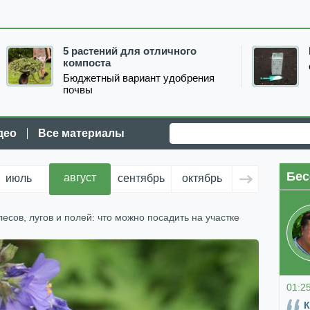
5 растений для отличного
компоста
Бюджетный вариант удобрения
почвы
део
Все материалы
Бес
август
июль
сентябрь
октябрь
ноябрь
д
лесов, лугов и полей: что можно посадить на участке
01:2
К