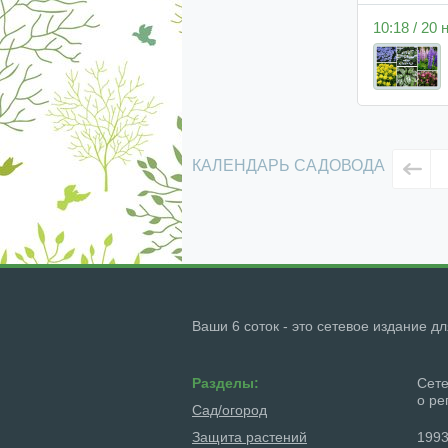
10:18 / 20
КАЛЕНДАРЬ САДОВОДА
Ваши 6 соток - это сетевое издание д
Разделы:
Сете
о ре
Сад/огород
Защита растений
1993