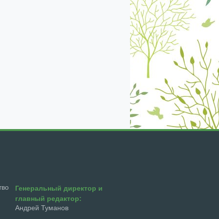
екабрь
январь
февраль
март
апрель
тво
Генеральный директор и
главный редактор:
Андрей Туманов