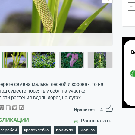
ерете семена мальвы лесной и коровяк, то на
од сумеете посеять у себя на участке.
 эти растения вдоль дорог, на лугах.
Нравится
4
БЛИКАЦИИ
Распечатать
зверобой
кровохлебка
примула
мальва