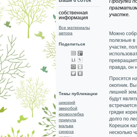
Ваши 6 соток
Прогулки п
прагматизм
собственная
участке.
информация
Все материалы
автора
Можно собр
полезные в 
Поделиться
участке, по
использоват
превращает
правда, он 
Просятся на
окопник. В
лишней земл
Темы публикации
будут являт
цикорий
встречается
зверобой
грядке коре
кровохлебка
долго по ле
примула
Корешок кал
мальва
синюха
несколько ч