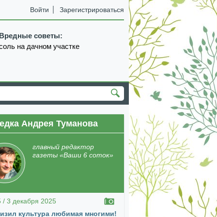
Войти
Зарегистрироваться
Вредные советы:
соль на дачном участке
едка Андрея Туманова
екабрь
январь
февраль
март
апрель
главный редактор
газеты «Ваши 6 соток»
5 / 3 декабря 2025
изил культура любимая многими!