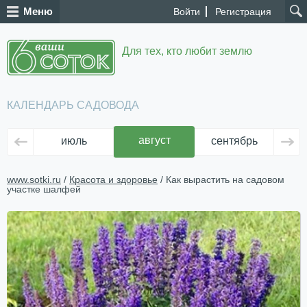
Меню
Войти
Регистрация
Для тех, кто любит землю
КАЛЕНДАРЬ САДОВОДА
август
июль
сентябрь
ок
www.sotki.ru
/
Красота и здоровье
/ Как вырастить на садовом
участке шалфей