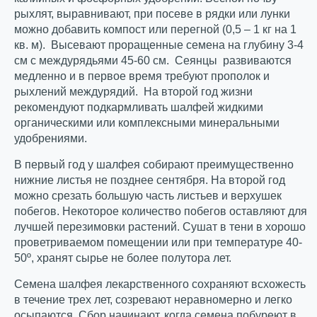
рыхлят, выравнивают, при посеве в рядки или лунки
можно добавить компост или перегной (0,5 – 1 кг на 1
кв. м). Высевают проращенные семена на глубину 3-4
см с междурядьями 45-60 см. Сеянцы развиваются
медленно и в первое время требуют прополок и
рыхлений междурядий. На второй год жизни
рекомендуют подкармливать шалфей жидкими
органическими или комплексными минеральными
удобрениями.
В первый год у шалфея собирают преимущественно
нижние листья не позднее сентября. На второй год
можно срезать большую часть листьев и верхушек
побегов. Некоторое количество побегов оставляют для
лучшей перезимовки растений. Сушат в тени в хорошо
проветриваемом помещении или при температуре 40-
50º, хранят сырье не более полутора лет.
Семена шалфея лекарственного сохраняют всхожесть
в течение трех лет, созревают неравномерно и легко
осыпаются. Сбор начинают, когда семена побуреют в