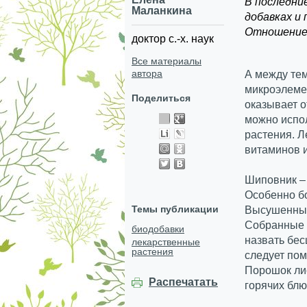
В последни
Маланкина
добавках и
Отношение 
доктор с.-х. наук
Все материалы
автора
А между тем
микроэлемен
Поделиться
оказывает о
можно испо
растения.
Л
витаминов 
Шиповник –
Особенно б
Темы публикации
Высушенные
Собранные в
биодобавки
назвать бес
лекарственные
растения
следует пом
Порошок лис
Распечатать
горячих бл