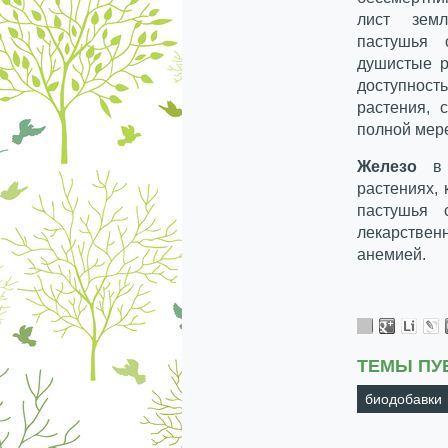
лист земл
пастушья 
душистые р
доступнос
растения, 
полной мер
Железо
в б
растениях, 
пастушья 
лекарствен
анемией.
ТЕМЫ ПУ
биодобавки