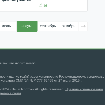
16
август
июль
сентябрь
октябрь
ноябрь
д
ля тех, кто любит землю.
вое издание (сайт) зарегистрировано Роскомнадзором, свидетельс
гистрации СМИ ЭЛ № ФС77-62458 от 27 июля 2015 г.
-2024 «Ваши 6 соток» All rights reserveed.
Правила использования
ржания сайта