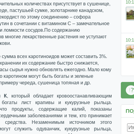
10:1
чительных количествах присутствует в сушенице,
еде, пастушьей сумке, золотарнике канадском,
екордист по этому соединению – софора
утин в сочетании с витамином С – замечательное
и ломкости сосудов.
По содержанию
ов многие лекарственные растения не уступают
10:1
кови.
 сумма всех каротиноидов может составить 3%.
хранении их содержание быстро снижается,
асы сырья нужно обновлять ежегодно. Мало кому
то каротином могут быть богаты и зеленые
 примеру череда, сушеница топяная и др.
м К
, который обладает кровоостанавливающим
, богаты лист крапивы и кукурузные рыльца.
 что продукты, содержащие калий, показаны
ПО
сердечными заболеваниями и тем, кто принимает
е средства. Незаменимым источником этого
огут служить одуванчик, кукурузные рыльца,