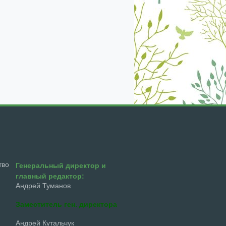
екабрь
январь
февраль
март
апрель
тво
Генеральный директор и
главный редактор:
Андрей Туманов
Заместитель ген. директора
Андрей Кутальчук