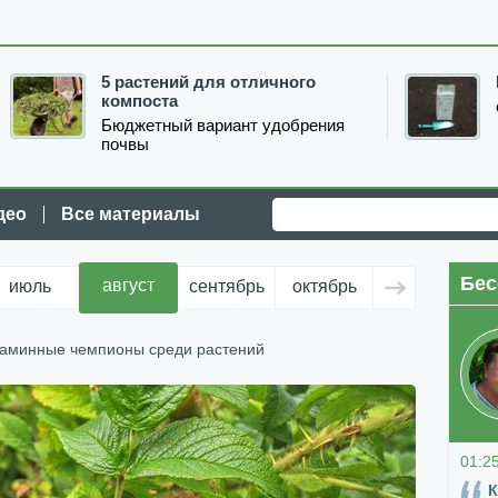
5 растений для отличного
компоста
Бюджетный вариант удобрения
почвы
део
Все материалы
Бес
август
июль
сентябрь
октябрь
ноябрь
д
таминные чемпионы среди растений
01:2
К