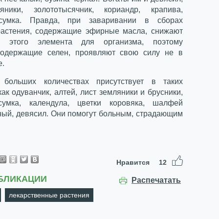
яники, золототысячник, кориандр, крапива,
сумка. Правда, при заваривании в сборах
астения, содержащие эфирные масла, снижают
ть этого элемента для организма, поэтому
содержащие селен, проявляют свою силу не в
е.
ольших количествах присутствует в таких
как одуванчик, алтей, лист земляники и брусники,
сумка, календула, цветки коровяка, шалфей
ный, девясил. Они помогут больным, страдающим
Нравится
12
БЛИКАЦИИ
Распечатать
лекарственные растения