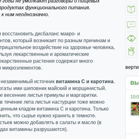
е годы не умолкают разговоры о пищевых
 продуктах функционального питания.
к ним неоднозначно.
 восстановить дисбаланс макро- и
тов, который возникает по разным причинам и
трицательное воздействие на здоровье человека,
льзуя лекарственные и ароматические
екарственные растения содержат много
верт
и микроэлементов.
 незаменимый источник
витамина С и каротина
.
ВЫ
огаты ими шиповник майский и морщинистый.
 весенние листья примулы и маргаритки.
10:0
 течение лета листья настурции тоже можно
ценным кладом витамина С и каротина. Только
нить, что сырье нужно хранить в темноте.
тьев можно добавлять в салаты и масло (в
юдах витамины разрушаются).