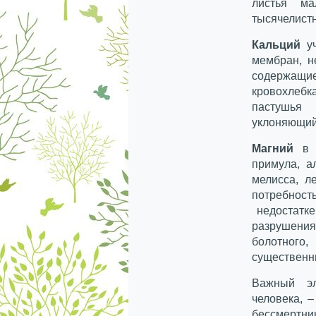
листья м
тысячелистн
Кальций
уч
мембран, н
содержащи
кровохлеб
пастушья
уклоняющий
Магний
в б
примула, а
мелисса, л
потребност
недостатке
разрушени
болотного,
существенн
Важный эл
человека, 
бессмертник