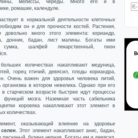
алины, мелиссы, череды. Много его и в
ике, ромашке, календуле.
аствует в нормальной деятельности клеточных
еобходим он и для прочности костей. Растения,
е довольно много этого элемента: кориандр,
ка, донник, бадан, лист малины. Богаты ими
 сумка, шалфей лекарственный, пион
ся.
ольших количествах накапливают медуница,
лтей, горец птичий, девясил, плоды кориандра,
ен. Очень важен для здоровья человека литий,
ь организма в котором невелика. Однако при его
 в старческом возрасте быстрее идут процессы
я функций мозга. Наземная часть сабельника
 цветки коровяка накапливают этот элемент в
ых количествах.
емент, оказывающий влияние на здоровье
–
селен
. Этот элемент накапливают анис, бадан,
 песчаный, бузина черная. Богаты им и девясил,