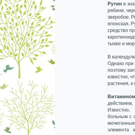
Рутин
в зна
рябине, чер
зверобое. Р
японская. Р
средство пр
каротиноид
тыкве и мор
В календуле
Однако при 
поэтому зап
известно, ч
растения, к
Витамино
действием
Известно,
больным с 
мочегонны
элемента м