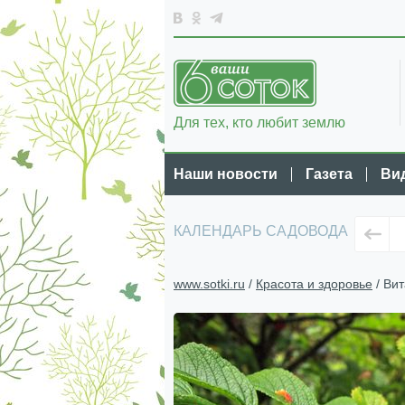
Для тех, кто любит землю
Наши новости
Газета
Ви
КАЛЕНДАРЬ САДОВОДА
www.sotki.ru
/
Красота и здоровье
/ Ви