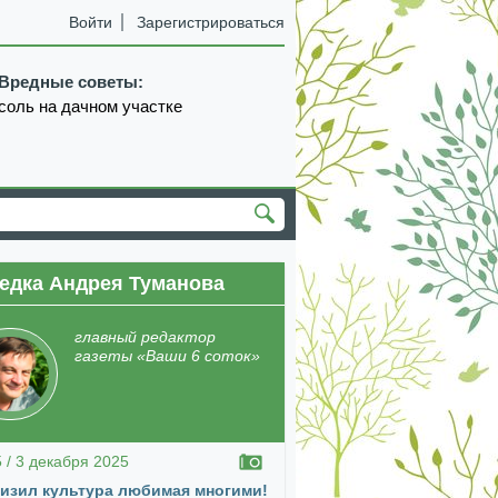
Войти
Зарегистрироваться
Вредные советы:
соль на дачном участке
едка Андрея Туманова
екабрь
январь
февраль
март
апрель
главный редактор
газеты «Ваши 6 соток»
5 / 3 декабря 2025
изил культура любимая многими!