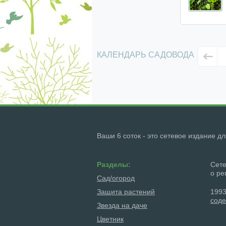
КАЛЕНДАРЬ САДОВОДА
Ваши 6 соток - это сетевое издание д
Разделы:
Сете
о ре
Сад/огород
Защита растений
1993
соде
Звезда на даче
Цветник