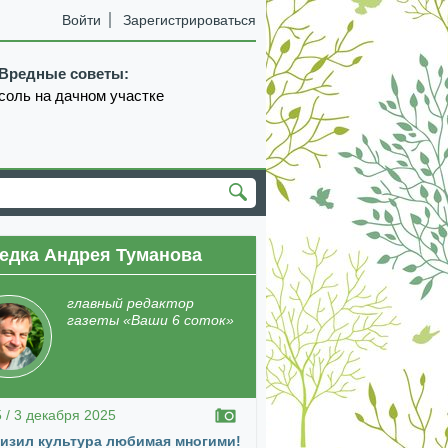
Войти
Зарегистрироваться
Вредные советы:
соль на дачном участке
едка Андрея Туманова
екабрь
январь
февраль
март
апрель
главный редактор
газеты «Ваши 6 соток»
5 / 3 декабря 2025
изил культура любимая многими!