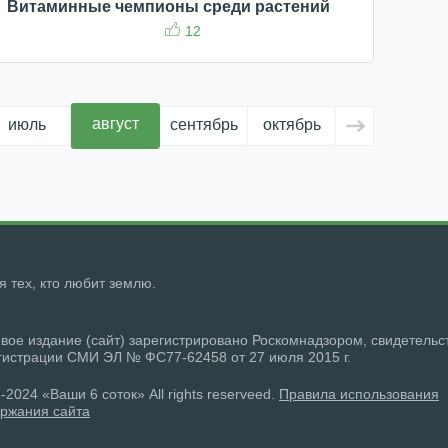
Витаминные чемпионы среди растений
12
август
июль
сентябрь
октябрь
ноябрь
д
ля тех, кто любит землю.
вое издание (сайт) зарегистрировано Роскомнадзором, свидетельс
гистрации СМИ ЭЛ № ФС77-62458 от 27 июля 2015 г.
-2024 «Ваши 6 соток» All rights reserveed.
Правила использования
ржания сайта