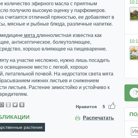
10:1
ое количество эфирного масла с приятным
асло получило высокую оценку у парфюмеров.
а считается отличной пряностью, ее добавляют в
сы, мясные и рыбные блюда, различные напитки.
 медицине
мята
длиннолистная известна как
10:1
щее, антисептическое, болеутоляющее,
 средство, хорошо влияющее на пищеварение.
яту на участке несложно, нужно лишь посадить
о освещенное место с легкой, хорошо
, питательной почвой. На недостаток света мята
сбрасыванием нижних листьев и снижением
ти листьев. Растение зимостойко и устойчиво к
вредителям.
Нравится
5
ПО
БЛИКАЦИИ
Распечатать
арственные растения