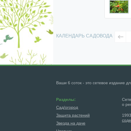
КАЛЕНДАРЬ САДОВОДА
Ваши 6 соток - это сетевое издание д
Разделы:
Сете
о ре
Сад/огород
Защита растений
1993
соде
Звезда на даче
Цветник