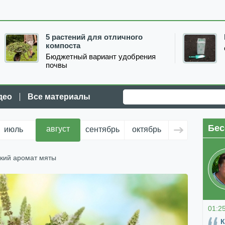
5 растений для отличного
компоста
Бюджетный вариант удобрения
почвы
део
Все материалы
Бес
август
июль
сентябрь
октябрь
ноябрь
д
нкий аромат мяты
01:2
К