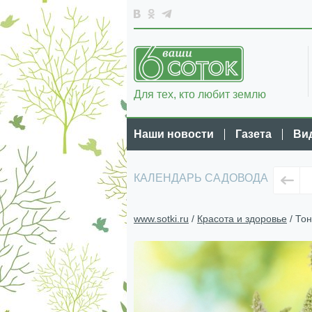
Для тех, кто любит землю
Наши новости
Газета
Ви
КАЛЕНДАРЬ САДОВОДА
www.sotki.ru
/
Красота и здоровье
/ То