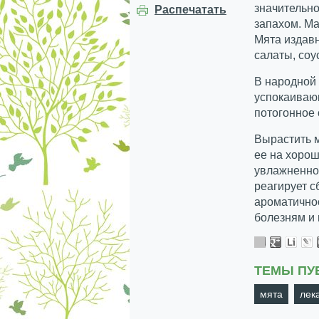
значительн
Распечатать
запахом. М
Мята издавн
салаты, соу
В народной
успокаиваю
потогонное
Вырастить м
ее на хорош
увлажненной
реагирует 
ароматичнос
болезням и 
ТЕМЫ ПУ
мята
лек