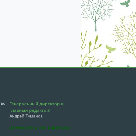
екабрь
январь
февраль
март
апрель
тво
Генеральный директор и
главный редактор:
Андрей Туманов
Заместитель ген. директора