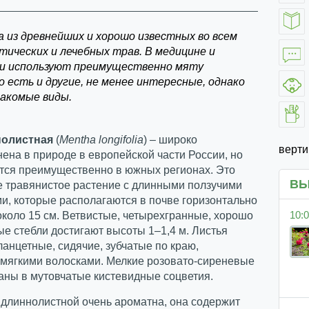
а из древнейших и хорошо известных во всем
тических и лечебных трав. В медицине и
и используют преимущественно мяту
о есть и другие, не менее интересные, однако
накомые виды.
нолистная
(
Mentha
longifolia
) – широко
верт
ена в природе в европейской части России, но
ется преимущественно в южных регионах. Это
ВЫ
е травянистое растение с длинными ползучими
и, которые располагаются в почве горизонтально
10:0
около 15 см. Ветвистые, четырехгранные, хорошо
е стебли достигают высоты 1–1,4 м. Листья
анцетные, сидячие, зубчатые по краю,
мягкими волосками. Мелкие розовато-сиреневые
аны в мутовчатые кистевидные соцветия.
 длиннолистной очень ароматна, она содержит