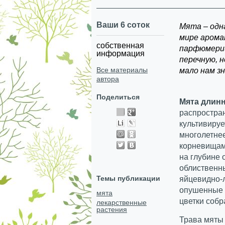
Ваши 6 соток
Мята – одн
мире арома
собственная
парфюмери
информация
перечную, н
Все материалы
мало нам з
автора
Поделиться
Мята длин
распростран
культивиру
многолетне
корневищам
на глубине 
облиственны
Темы публикации
яйцевидно-л
опушенные 
мята
цветки собр
лекарственные
растения
Трава мяты