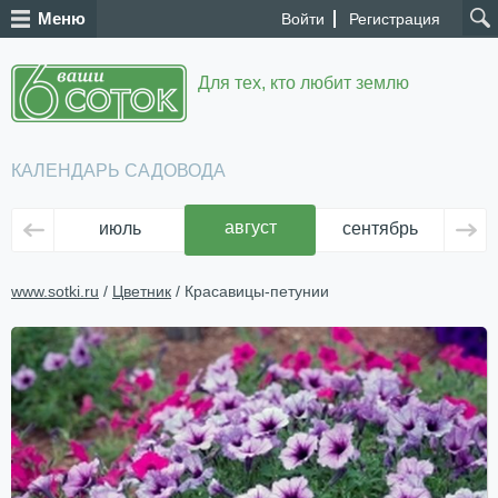
Меню
Войти
Регистрация
Для тех, кто любит землю
КАЛЕНДАРЬ САДОВОДА
август
июль
сентябрь
ок
www.sotki.ru
/
Цветник
/ Красавицы-петунии