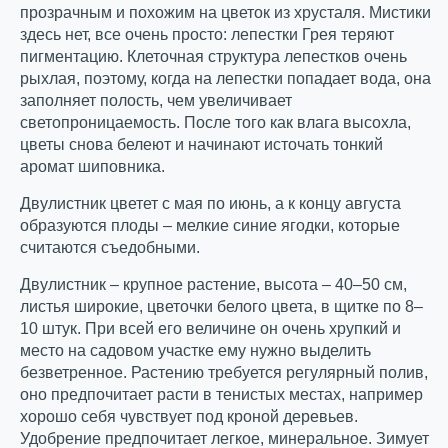
прозрачным и похожим на цветок из хрусталя. Мистики
здесь нет, все очень просто: лепестки Грея теряют
пигментацию. Клеточная структура лепестков очень
рыхлая, поэтому, когда на лепестки попадает вода, она
заполняет полость, чем увеличивает
светопроницаемость. После того как влага высохла,
цветы снова белеют и начинают источать тонкий
аромат шиповника.
Двулистник цветет с мая по июнь, а к концу августа
образуются плоды – мелкие синие ягодки, которые
считаются съедобными.
Двулистник – крупное растение, высота – 40–50 см,
листья широкие, цветочки белого цвета, в щитке по 8–
10 штук. При всей его величине он очень хрупкий и
место на садовом участке ему нужно выделить
безветренное. Растению требуется регулярный полив,
оно предпочитает расти в тенистых местах, например
хорошо себя чувствует под кроной деревьев.
Удобрение предпочитает легкое, минеральное. Зимует