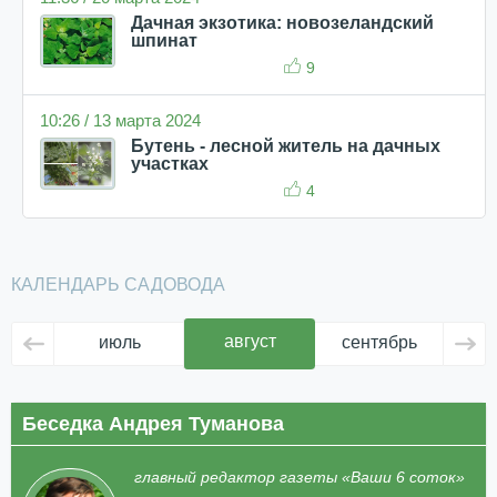
Дачная экзотика: новозеландский
шпинат
9
10:26 / 13 марта 2024
Бутень - лесной житель на дачных
участках
4
КАЛЕНДАРЬ САДОВОДА
август
июль
сентябрь
ок
Беседка Андрея Туманова
главный редактор газеты «Ваши 6 соток»