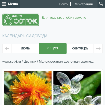
Меню
Войти
Регистрация
Для тех, кто любит землю
КАЛЕНДАРЬ САДОВОДА
август
июль
сентябрь
ок
www.sotki.ru
/
Цветник
/ Малоизвестная цветочная экзотика