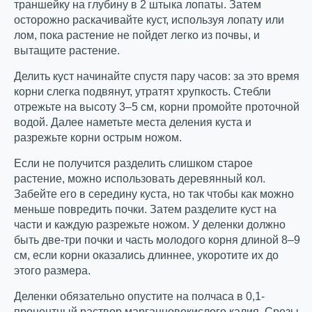
траншейку на глубину в 2 штыка лопаты. Затем
осторожно раскачивайте куст, используя лопату или
лом, пока растение не пойдет легко из почвы, и
вытащите растение.
Делить куст начинайте спустя пару часов: за это время
корни слегка подвянут, утратят хрупкость. Стебли
отрежьте на высоту 3–5 см, корни промойте проточной
водой. Далее наметьте места деления куста и
разрежьте корни острым ножом.
Если не получится разделить слишком старое
растение, можно использовать деревянный кол.
Забейте его в середину куста, но так чтобы как можно
меньше повредить почки. Затем разделите куст на
части и каждую разрежьте ножом. У деленки должно
быть две-три почки и часть молодого корня длиной 8–9
см, если корни оказались длиннее, укоротите их до
этого размера.
Деленки обязательно опустите на полчаса в 0,1-
процентный раствор марганцовокислого калия. Срезы