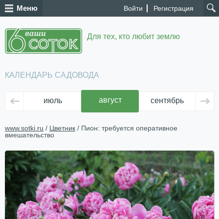
Меню
Войти
Регистрация
Для тех, кто любит землю
КАЛЕНДАРЬ САДОВОДА
август
июль
сентябрь
ок
www.sotki.ru
/
Цветник
/ Пион: требуется оперативное
вмешательство