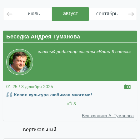
август
июль
сентябрь
ок
Беседка Андрея Туманова
главный редактор газеты «Ваши 6 соток»
01:25 / 3 декабря 2025
Кизил культура любимая многими!
3
Вся хроника А. Туманова
вертикальный