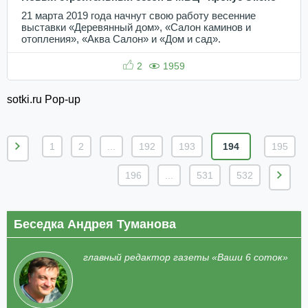
21 марта 2019 года начнут свою работу весенние
выставки «Деревянный дом», «Салон каминов и
отопления», «Аква Салон» и «Дом и сад».
2
1959
sotki.ru Pop-up
1
2
...
192
193
194
195
196
...
531
532
Беседка Андрея Туманова
главный редактор газеты «Ваши 6 соток»