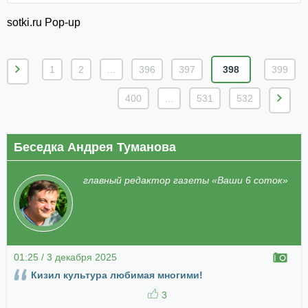
sotki.ru Pop-up
1
2
...
396
397
398
399
400
...
531
532
Беседка Андрея Туманова
главный редактор газеты «Ваши 6 соток»
01:25 / 3 декабря 2025
Кизил культура любимая многими!
3