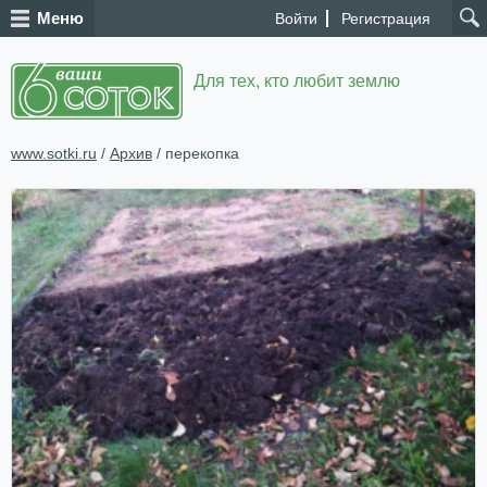
Меню
Войти
Регистрация
Для тех, кто любит землю
www.sotki.ru
/
Архив
/ перекопка