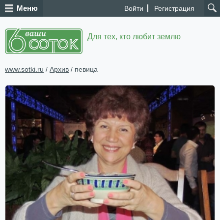
Меню
Войти
Регистрация
Для тех, кто любит землю
www.sotki.ru
/
Архив
/ певица