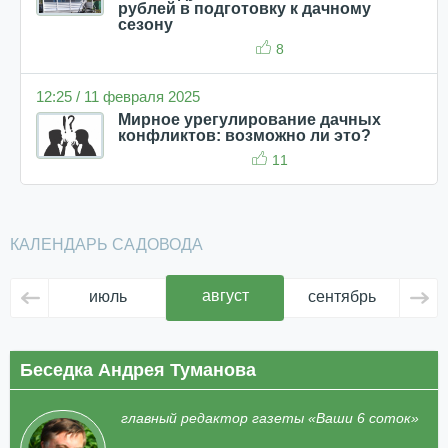
рублей в подготовку к дачному
сезону
8
12:25 / 11 февраля 2025
Мирное урегулирование дачных
конфликтов: возможно ли это?
11
КАЛЕНДАРЬ САДОВОДА
август
июль
сентябрь
ок
Беседка Андрея Туманова
главный редактор газеты «Ваши 6 соток»