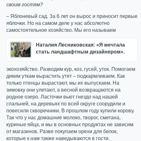
своим гостям?
– Яблоневый сад. За 6 лет он вырос и приносит первые
яблочки. Но на самом деле у нас абсолютно
самостоятельное хозяйство. Мы его называем
Наталия Лесниковская: «Я мечтала
стать ландшафтным дизайнером».
экохозяйство. Разводим кур, коз, гусей, уток. Помогаем
диким уткам вырастить утят – подкармливаем. Как
только птенцы вырастают, мы их выпускаем. На
зимовку они улетают, а весной возвращаются на
родное озеро. Ласточки вьют гнездо над нашей
спальней, на деревьях по всей округе соорудили и
повесили скворечники. В прошлом году купили корову.
Так что у нас домашние молоко, творог, сметана,
куриные яйца, и мы в основных продуктах не зависим
от магазинов. Разве покупаем орехи для белок,
которые к нам также наведываются в гости.