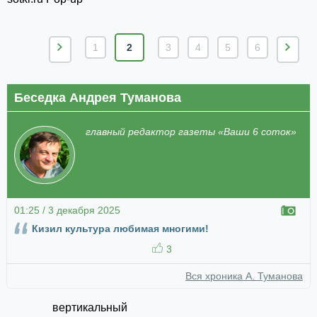
1
2
3
4
5
6
Беседка Андрея Туманова
главный редактор газеты «Ваши 6 соток»
01:25 / 3 декабря 2025
Кизил культура любимая многими!
3
Вся хроника А. Туманова
вертикальный