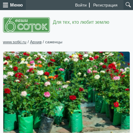
Меню
Войти
Регистрация
Для тех, кто любит землю
www.sotki.ru
/
Архив
/ саженцы