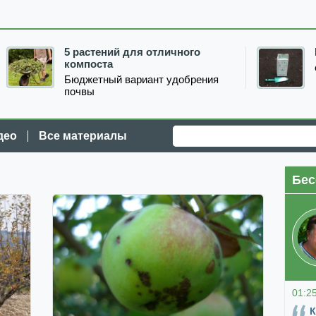
5 растений для отличного
компоста
Бюджетный вариант удобрения
почвы
део
Все материалы
Бес
01:2
К