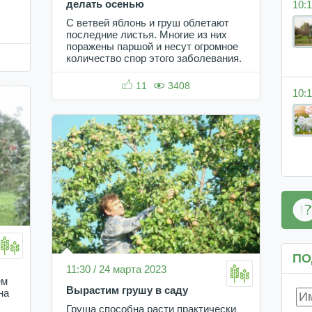
10:1
делать осенью
С ветвей яблонь и груш облетают
последние листья. Многие из них
поражены паршой и несут огромное
количество спор этого заболевания.
11
3408
10:1
ПО
11:30 / 24 марта 2023
ем
Вырастим грушу в саду
на
Груша способна расти практически